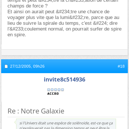
temps et peut &#234;tre la cr&#233;ation de certain
champs de force ?
Et ainsi on aurait peut &#234;tre une chance de
voyager plus vite que la lumi&#232;re, parce que au
lieu de suivre la spirale du temps, c'est &#224; dire
l'&#233;coulement normal, on pourrait surfer de spire
en spire.
27/12/2005,
09h26
#18
invite8c514936
Re : Notre Galaxie
si l'Univers était une espèce de solénoïde, est-ce que ça
n'expliquerait pas la dimension temps et peut être la