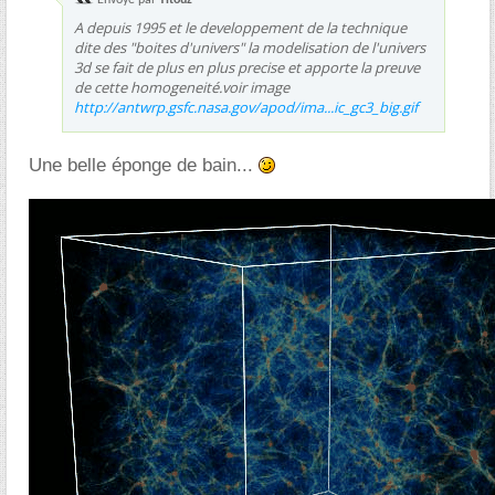
A depuis 1995 et le developpement de la technique
dite des "boites d'univers" la modelisation de l'univers
3d se fait de plus en plus precise et apporte la preuve
de cette homogeneité.voir image
http://antwrp.gsfc.nasa.gov/apod/ima...ic_gc3_big.gif
Une belle éponge de bain...