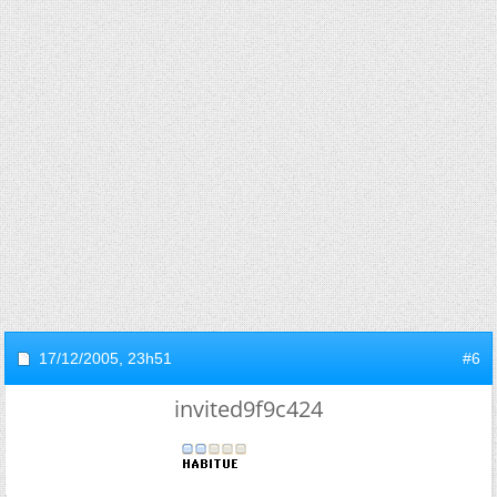
17/12/2005,
23h51
#6
invited9f9c424