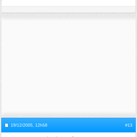
19/12/2005,
12h58
#13