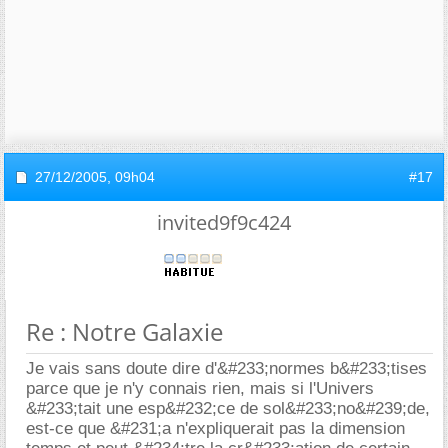
27/12/2005,
09h04
#17
invited9f9c424
Re : Notre Galaxie
Je vais sans doute dire d'&#233;normes b&#233;tises
parce que je n'y connais rien, mais si l'Univers
&#233;tait une esp&#232;ce de sol&#233;no&#239;de,
est-ce que &#231;a n'expliquerait pas la dimension