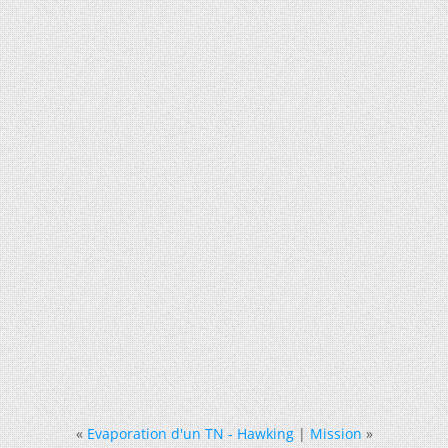
«
Evaporation d'un TN - Hawking
|
Mission
»