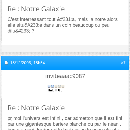
Re : Notre Galaxie
C'est interressant tout &#231;a, mais la notre alors
elle situ&#233;e dans un coin beaucoup ou peu
dilu&#233; ?
18/12/2005,
18h54
#7
inviteaaac9087
Re : Notre Galaxie
pr
moi l'univers est infini , car admetton que il est fini
par une gigantesque bariere blanche ou par le néan ,
ben y a quoi derrier cette bartrier ou le néan etc etc