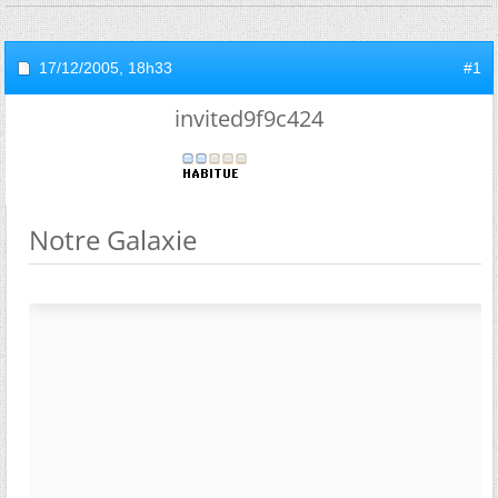
17/12/2005,
18h33
#1
invited9f9c424
Notre Galaxie