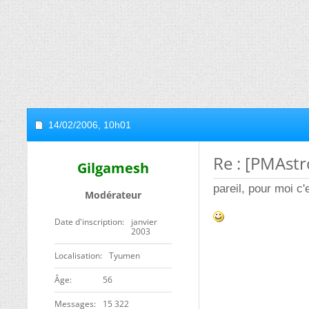
14/02/2006,
10h01
Re : [PMAstr
Gilgamesh
pareil, pour moi c'
Modérateur
Date d'inscription
janvier
2003
Localisation
Tyumen
ge
56
Messages
15 322