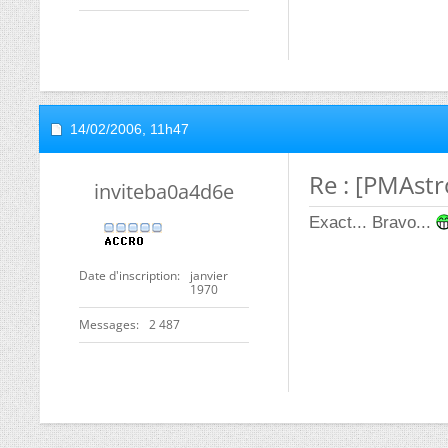
14/02/2006,
11h47
Re : [PMAstr
inviteba0a4d6e
Exact... Bravo...
Date d'inscription
janvier
1970
Messages
2 487