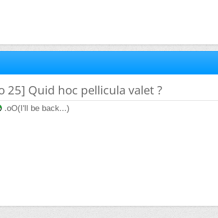
o 25] Quid hoc pellicula valet ?
.oO(I'll be back...)