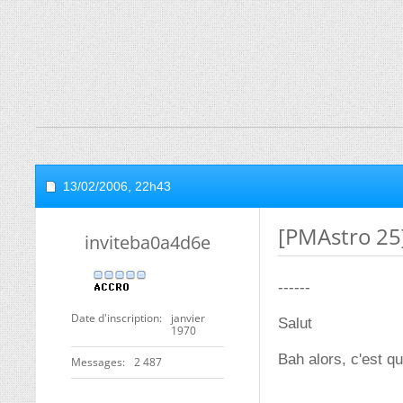
13/02/2006,
22h43
[PMAstro 25]
inviteba0a4d6e
------
Date d'inscription
janvier
Salut
1970
Bah alors, c'est q
Messages
2 487