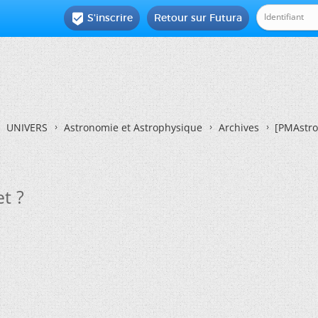
S'inscrire
Retour sur Futura

UNIVERS
Astronomie et Astrophysique
Archives
[PMAstro 
t ?