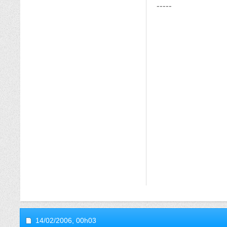
-----
14/02/2006,
00h03