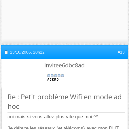
23/10/2006,
20h22
#13
invitee6dbc8ad
Re : Petit problème Wifi en mode ad
hoc
oui mais si vous allez plus vite que moi ^^
Je débute les réseaux (et télécoms) avec mon DUT