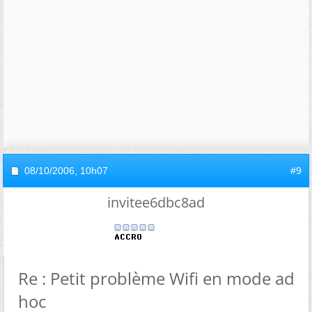
08/10/2006,
10h07
#9
invitee6dbc8ad
Re : Petit problème Wifi en mode ad
hoc