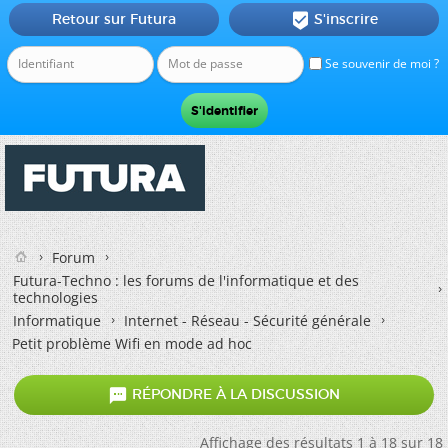
Retour sur Futura
S'inscrire

Se souvenir de moi ?
Forum
Futura-Techno : les forums de l'informatique et des
technologies
Informatique
Internet - Réseau - Sécurité générale
Petit problème Wifi en mode ad hoc

RÉPONDRE À LA DISCUSSION
Affichage des résultats 1 à 18 sur 18