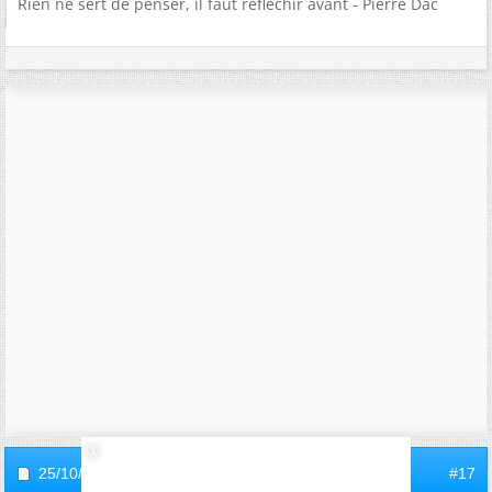
Rien ne sert de penser, il faut réfléchir avant - Pierre Dac
25/10/2006,
14h57
#17