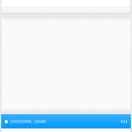
23/10/2006,
15h58
#11