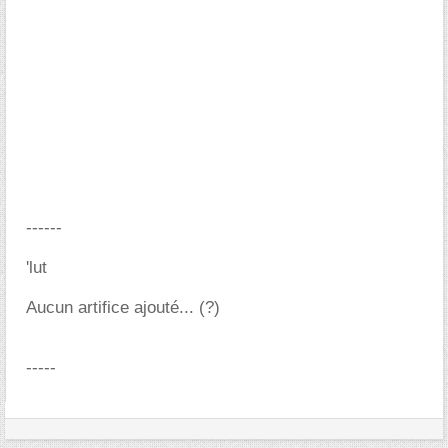
------
'lut
Aucun artifice ajouté... (?)
-----