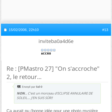
15/02/2006,
22h10
#13
inviteba0a4d6e
Re : [PMastro 27] "On s'accroche"
2, le retour...
Envoyé par
Sol-0
NON
... C'est un morceau d'ECLIPSE ANNULAIRE DE
SOLEIL.... J'EN SUIS SÛR!!
Ca aurait pu (bonne idée pour une photo mystère