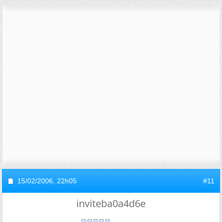
15/02/2006,
22h05
#11
inviteba0a4d6e