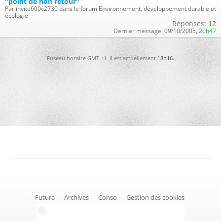
"point de non retour"
Par invite600c2730 dans le forum Environnement, développement durable et
écologie
Réponses:
12
Dernier message:
09/10/2005,
20h47
Fuseau horaire GMT +1. Il est actuellement
18h16
.
-
Futura
-
Archives
-
Conso
-
Gestion des cookies
-
Politique de confidentialité
-
Haut de page