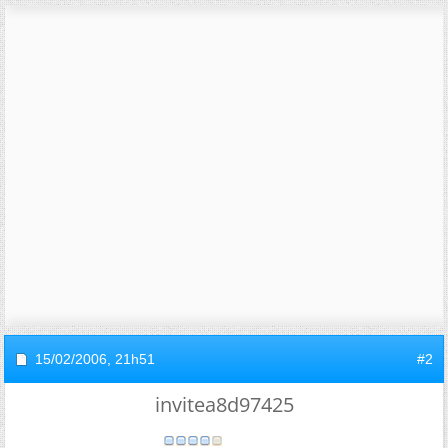
15/02/2006,
21h51
#2
invitea8d97425