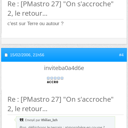
Re : [PMastro 27] "On s'accroche"
2, le retour...
c'est sur Terre ou autour ?
15/02/2006,
21h56
#4
inviteba0a4d6e
Re : [PMastro 27] "On s'accroche"
2, le retour...
Envoyé par
Ithilian_bzh
Bon, défrichons le terrain : atmosphère en coupe ?