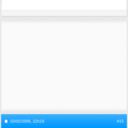
15/02/2006,
22h18
#15