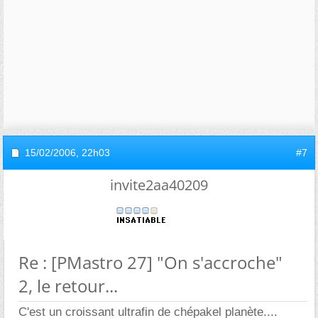
15/02/2006,
22h03
#7
invite2aa40209
Re : [PMastro 27] "On s'accroche"
2, le retour...
C'est un croissant ultrafin de chépakel planète....