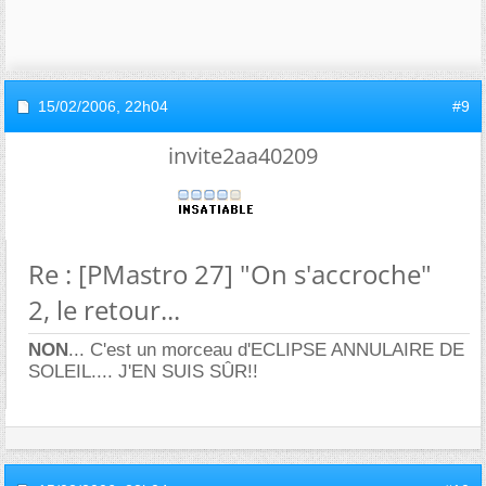
15/02/2006,
22h04
#9
invite2aa40209
Re : [PMastro 27] "On s'accroche"
2, le retour...
NON
... C'est un morceau d'ECLIPSE ANNULAIRE DE
SOLEIL.... J'EN SUIS SÛR!!