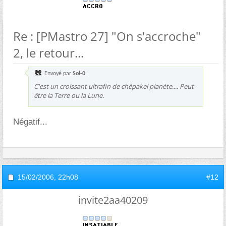
Re : [PMastro 27] "On s'accroche"
2, le retour...
Envoyé par
Sol-0
C'est un croissant ultrafin de chépakel planète.... Peut-
être la Terre ou la Lune.
Négatif...
15/02/2006,
22h08
#12
invite2aa40209