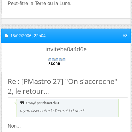
Peut-être la Terre ou la Lune.
15/02/2006,
22h04
#8
inviteba0a4d6e
Re : [PMastro 27] "On s'accroche"
2, le retour...
Envoyé par
nissart7831
rayon laser entre la Terre et la Lune ?
Non...