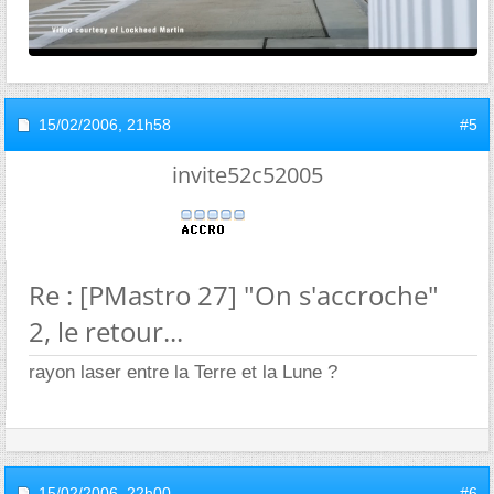
15/02/2006,
21h58
#5
invite52c52005
Re : [PMastro 27] "On s'accroche"
2, le retour...
rayon laser entre la Terre et la Lune ?
15/02/2006,
22h00
#6