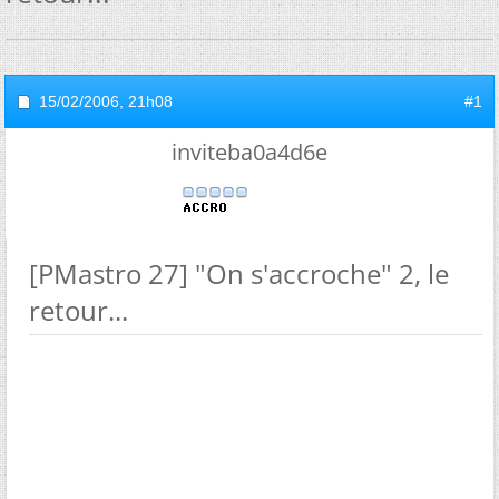
15/02/2006,
21h08
#1
inviteba0a4d6e
[PMastro 27] "On s'accroche" 2, le
retour...