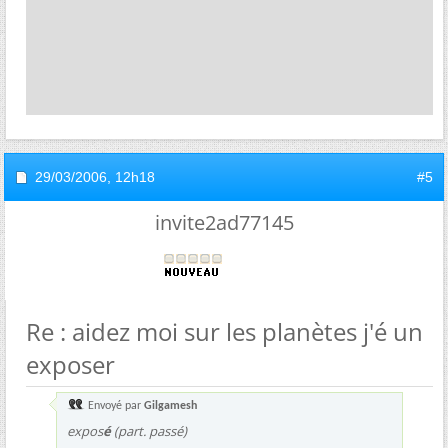
29/03/2006,
12h18
#5
invite2ad77145
Re : aidez moi sur les planètes j'é un
exposer
Envoyé par
Gilgamesh
expos
é
(part. passé)