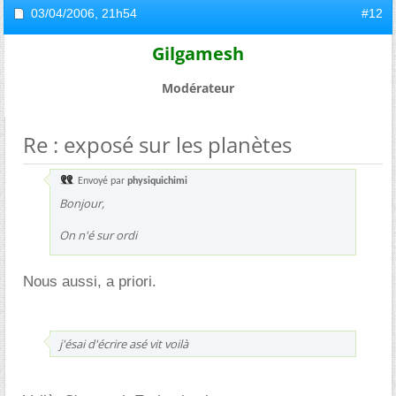
03/04/2006,
21h54
#12
Gilgamesh
Modérateur
Re : exposé sur les planètes
Envoyé par
physiquichimi
Bonjour,
On n'é sur ordi
Nous aussi, a priori.
j'ésai d'écrire asé vit voilà