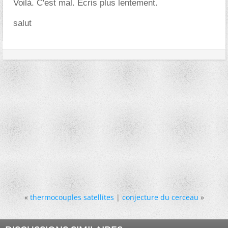
Voilà. C'est mal. Ecris plus lentement.
salut
«
thermocouples satellites
|
conjecture du cerceau
»