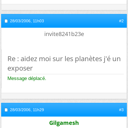
28/03/2006,
11h03
#2
invite8241b23e
Re : aidez moi sur les planètes j'é un
exposer
Message déplacé.
28/03/2006,
11h29
#3
Gilgamesh