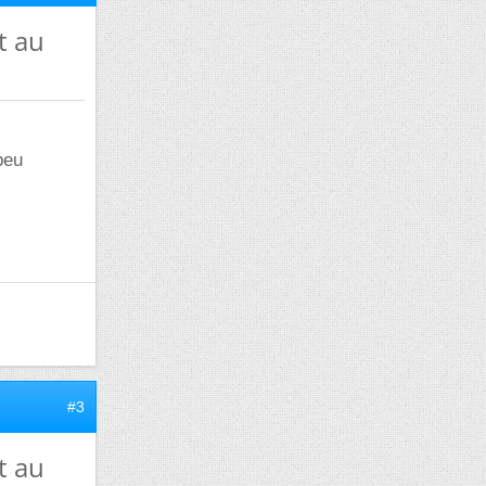
t au
peu
#3
t au