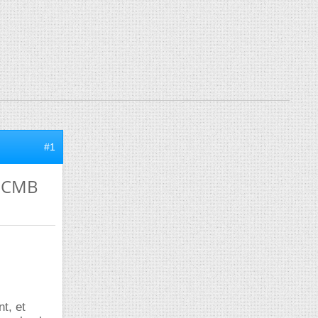
#1
u CMB
t, et