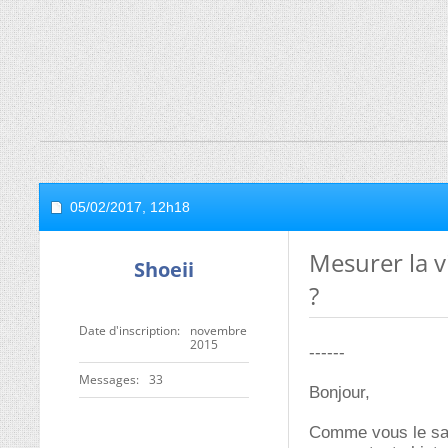
05/02/2017,
12h18
Mesurer la v
Shoeii
?
Date d'inscription
novembre
2015
------
Messages
33
Bonjour,
Comme vous le save