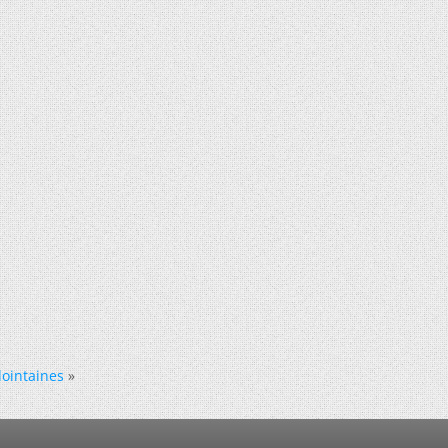
lointaines
»