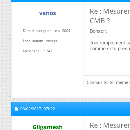
Re : Mesurer
vanos
CMB ?
Date d'inscription
mai 2004
Bonsoir,
Localisation
Anvers
Tout simplement pa
comme si tu prenai
Messages
3 341
Connais toi toi-même 
06/02/2017,
07h22
Re : Mesurer
Gilgamesh