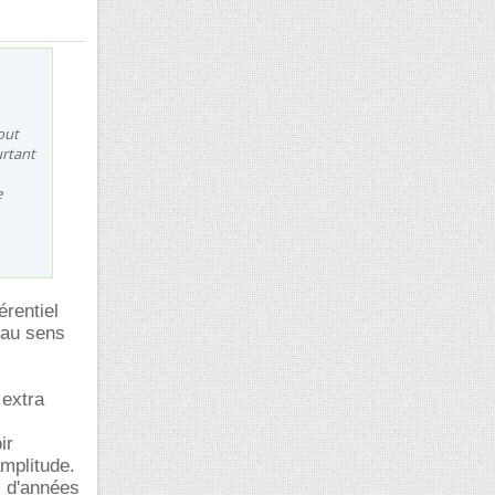
out
urtant
e
érentiel
 au sens
 extra
ir
amplitude.
ds d'années