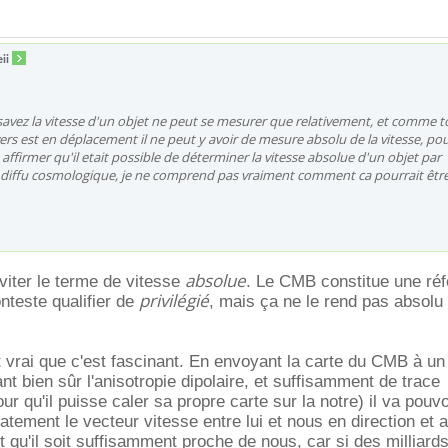
ii
vez la vitesse d'un objet ne peut se mesurer que relativement, et comme t
vers est en déplacement il ne peut y avoir de mesure absolu de la vitesse, po
 affirmer qu'il etait possible de déterminer la vitesse absolue d'un objet par
 diffu cosmologique, je ne comprend pas vraiment comment ca pourrait êtr
absolue
éviter le terme de vitesse
. Le CMB constitue une réf
privilégié
nteste qualifier de
, mais ça ne le rend pas absolu
st vrai que c'est fascinant. En envoyant la carte du CMB à un
ant bien sûr l'anisotropie dipolaire, et suffisamment de trace
r qu'il puisse caler sa propre carte sur la notre) il va pouvo
tement le vecteur vitesse entre lui et nous en direction et 
aut qu'il soit suffisamment proche de nous, car si des milliar