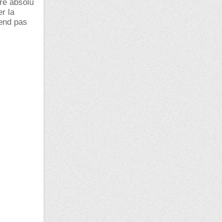
re absolu
er la
rend pas