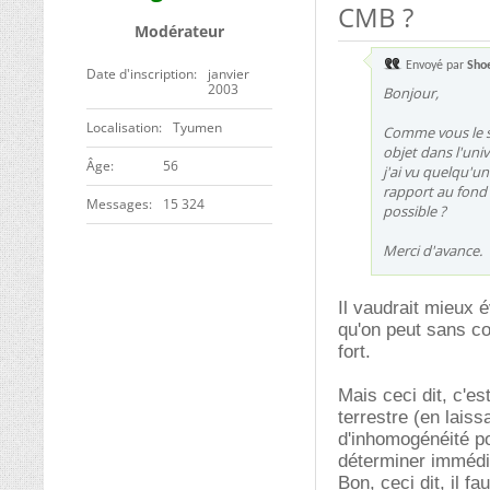
CMB ?
Modérateur
Envoyé par
Shoe
Date d'inscription
janvier
2003
Bonjour,
Localisation
Tyumen
Comme vous le sa
objet dans l'uni
ge
56
j'ai vu quelqu'un
rapport au fond
Messages
15 324
possible ?
Merci d'avance.
Il vaudrait mieux 
qu'on peut sans co
fort.
Mais ceci dit, c'e
terrestre (en laiss
d'inhomogénéité pou
déterminer immédia
Bon, ceci dit, il f