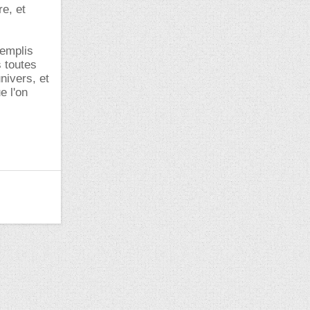
re, et
remplis
s toutes
nivers, et
e l'on