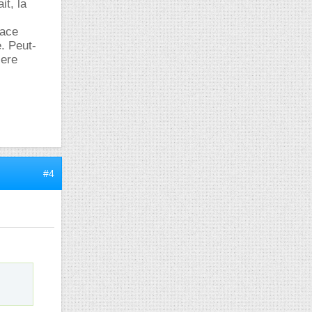
it, la
pace
. Peut-
iere
#4