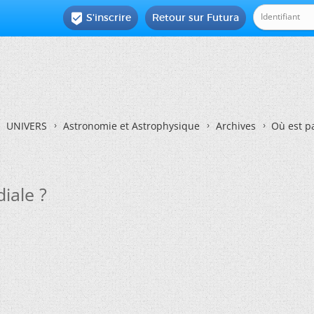
S'inscrire
Retour sur Futura

UNIVERS
Astronomie et Astrophysique
Archives
Où est pa
iale ?