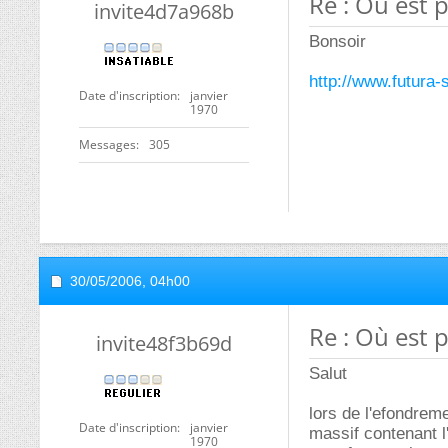
Re : Où est 
invite4d7a968b
Bonsoir
http://www.futura
Date d'inscription
janvier
1970
Messages
305
30/05/2006,
04h00
Re : Où est 
invite48f3b69d
Salut
lors de l'efondreme
Date d'inscription
janvier
massif contenant l'
1970