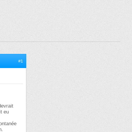
#1
devrait
t eu
pontanée
n.