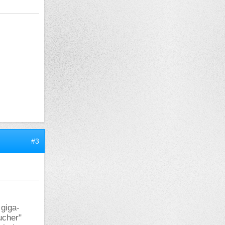
#3
 giga-
oucher"