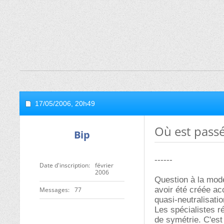
17/05/2006,
20h49
Où est passé
Bip
------
Date d'inscription
février
2006
Question à la mode
avoir été créée ac
Messages
77
quasi-neutralisatio
Les spécialistes r
de symétrie. C'est