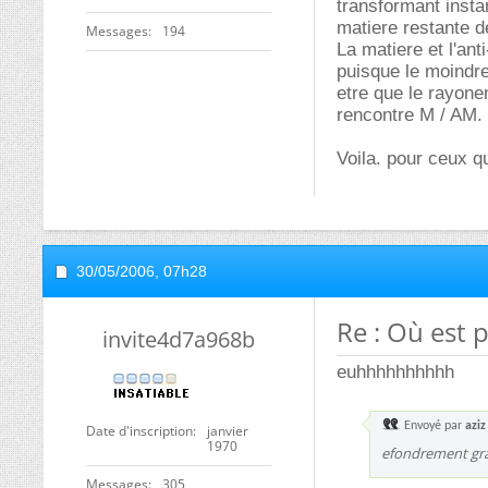
transformant insta
matiere restante d
Messages
194
La matiere et l'an
puisque le moindre
etre que le rayone
rencontre M / AM.
Voila. pour ceux qu
30/05/2006,
07h28
Re : Où est 
invite4d7a968b
euhhhhhhhhhh
Envoyé par
aziz
Date d'inscription
janvier
1970
efondrement grav
Messages
305