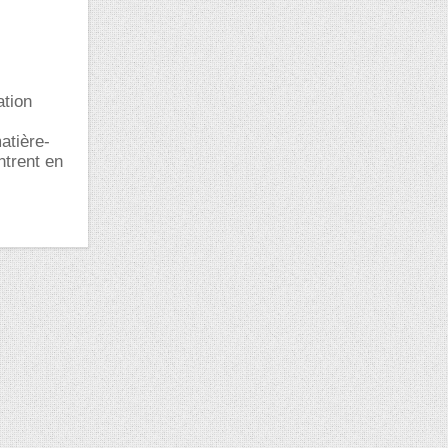
ation
atière-
ntrent en