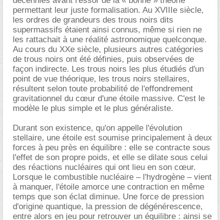
décennies avant l'essor de la « bonne » théorie
permettant leur juste formalisation. Au XVIIIe siècle,
les ordres de grandeurs des trous noirs dits
supermassifs étaient ainsi connus, même si rien ne
les rattachait à une réalité astronomique quelconque.
Au cours du XXe siècle, plusieurs autres catégories
de trous noirs ont été définies, puis observées de
façon indirecte. Les trous noirs les plus étudiés d'un
point de vue théorique, les trous noirs stellaires,
résultent selon toute probabilité de l'effondrement
gravitationnel du cœur d'une étoile massive. C'est le
modèle le plus simple et le plus généraliste.
Durant son existence, qu'on appelle l'évolution
stellaire, une étoile est soumise principalement à deux
forces à peu près en équilibre : elle se contracte sous
l'effet de son propre poids, et elle se dilate sous celui
des réactions nucléaires qui ont lieu en son cœur.
Lorsque le combustible nucléaire – l'hydrogène – vient
à manquer, l'étoile amorce une contraction en même
temps que son éclat diminue. Une force de pression
d'origine quantique, la pression de dégénérescence,
entre alors en jeu pour retrouver un équilibre : ainsi se