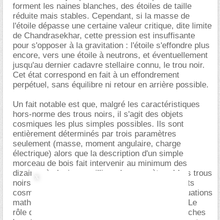
forment les naines blanches, des étoiles de taille
réduite mais stables. Cependant, si la masse de
l'étoile dépasse une certaine valeur critique, dite limite
de Chandrasekhar, cette pression est insuffisante
pour s'opposer à la gravitation : l'étoile s'effondre plus
encore, vers une étoile à neutrons, et éventuellement
jusqu'au dernier cadavre stellaire connu, le trou noir.
Cet état correspond en fait à un effondrement
perpétuel, sans équilibre ni retour en arrière possible.
Un fait notable est que, malgré les caractéristiques
hors-norme des trous noirs, il s'agit des objets
cosmiques les plus simples possibles. Ils sont
entièrement déterminés par trois paramètres
seulement (masse, moment angulaire, charge
électrique) alors que la description d'un simple
morceau de bois fait intervenir au minimum des
dizaines à plusieurs milliers de paramètres ! Les trous
noirs ont également été parmi les premiers objets
cosmiques à être découverts d'abord via les équations
mathématiques, et non par observation directe. Le
rôle de l'expérience est ici inversée : une des tâches