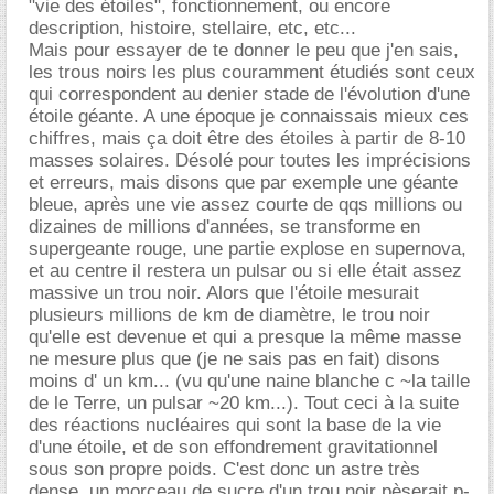
"vie des étoiles", fonctionnement, ou encore
description, histoire, stellaire, etc, etc...
Mais pour essayer de te donner le peu que j'en sais,
les trous noirs les plus couramment étudiés sont ceux
qui correspondent au denier stade de l'évolution d'une
étoile géante. A une époque je connaissais mieux ces
chiffres, mais ça doit être des étoiles à partir de 8-10
masses solaires. Désolé pour toutes les imprécisions
et erreurs, mais disons que par exemple une géante
bleue, après une vie assez courte de qqs millions ou
dizaines de millions d'années, se transforme en
supergeante rouge, une partie explose en supernova,
et au centre il restera un pulsar ou si elle était assez
massive un trou noir. Alors que l'étoile mesurait
plusieurs millions de km de diamètre, le trou noir
qu'elle est devenue et qui a presque la même masse
ne mesure plus que (je ne sais pas en fait) disons
moins d' un km... (vu qu'une naine blanche c ~la taille
de le Terre, un pulsar ~20 km...). Tout ceci à la suite
des réactions nucléaires qui sont la base de la vie
d'une étoile, et de son effondrement gravitationnel
sous son propre poids. C'est donc un astre très
dense, un morceau de sucre d'un trou noir pèserait p-