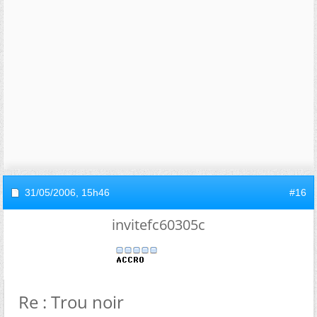
31/05/2006,
15h46
#16
invitefc60305c
Re : Trou noir