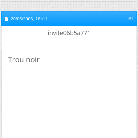
20/05/2006,
16h11
#1
invite06b5a771
Trou noir