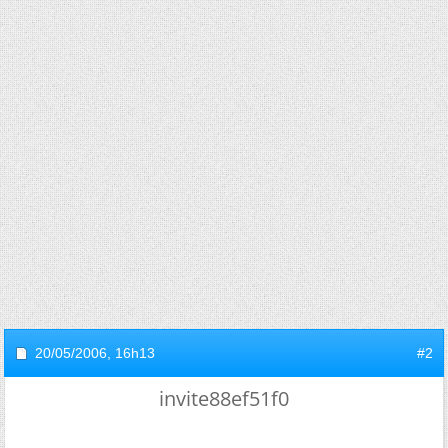
20/05/2006,
16h13
#2
invite88ef51f0