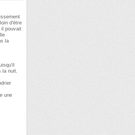
lissement
oin d'ètre
 il pouvait
lle
ns la
isqu'il
 la nuit.
ndrier
re une