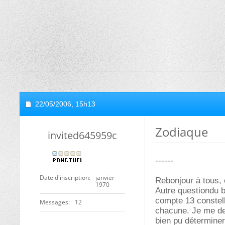
22/05/2006,
15h13
Zodiaque
invited645959c
------
Date d'inscription
janvier
Rebonjour à tous, 
1970
Autre questiondu b
compte 13 constell
Messages
12
chacune. Je me de
bien pu déterminer