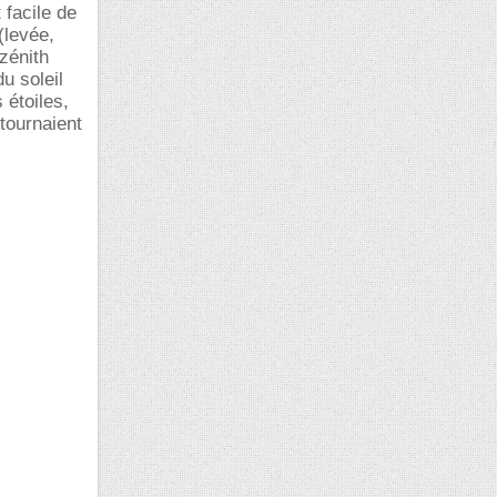
t facile de
(levée,
 zénith
u soleil
s étoiles,
 tournaient