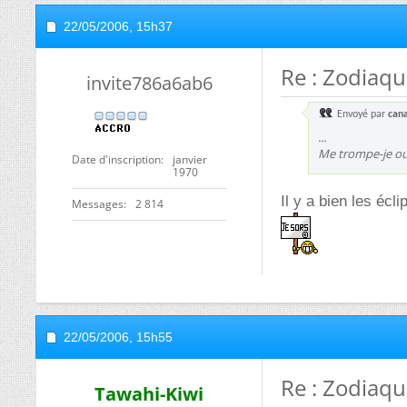
22/05/2006,
15h37
Re : Zodiaq
invite786a6ab6
Envoyé par
can
...
Me trompe-je ou
Date d'inscription
janvier
1970
Il y a bien les éclip
Messages
2 814
22/05/2006,
15h55
Re : Zodiaq
Tawahi-Kiwi