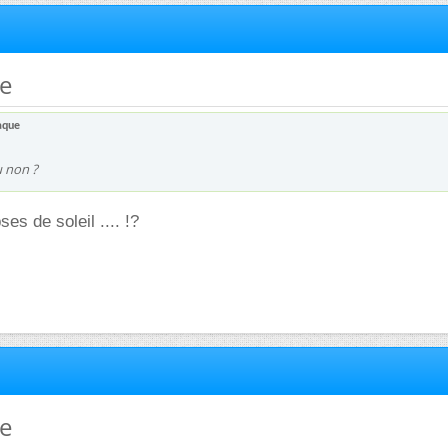
ue
aque
 non ?
ses de soleil .... !?
ue