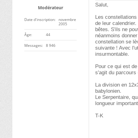
Salut,
Modérateur
Les constellations
Date d'inscription
novembre
de leur calendrier
2005
bêtes. S'ils ne pouv
ge
44
néanmoins donner d
constellation se lè
Messages
8 946
suivante ! Avec l'
insurmontable.
Pour ce qui est de
s'agit du parcours 
La division en 12x
babylonien.
Le Serpentaire, qu
longueur importante
T-K