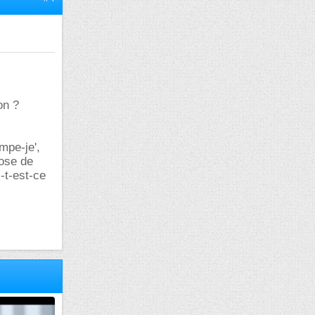
on ?
mpe-je',
rose de
-t-est-ce