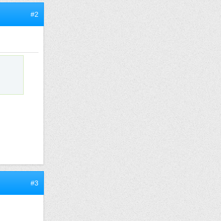
#2
#3