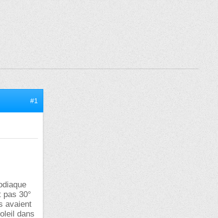
#1
zodiaque
t pas 30°
s avaient
oleil dans