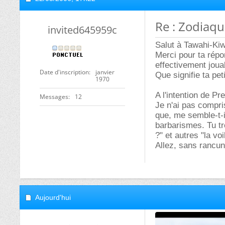
Re : Zodiaq
invited645959c
Salut à Tawahi-Kiwi
Merci pour ta répo
effectivement joua
Date d'inscription
janvier
Que signifie ta pet
1970
A l'intention de Pr
Messages
12
Je n'ai pas compris
que, me semble-t-i
barbarismes. Tu tr
?" et autres "la vo
Allez, sans rancun
Aujourd'hui