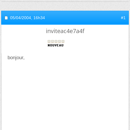
05/04/2004,
16h34
#1
inviteac4e7a4f
bonjour,