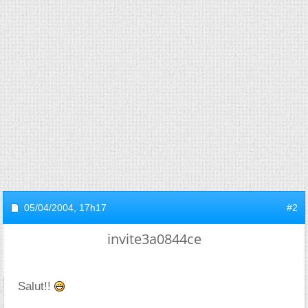
05/04/2004,
17h17
#2
invite3a0844ce
Salut!!