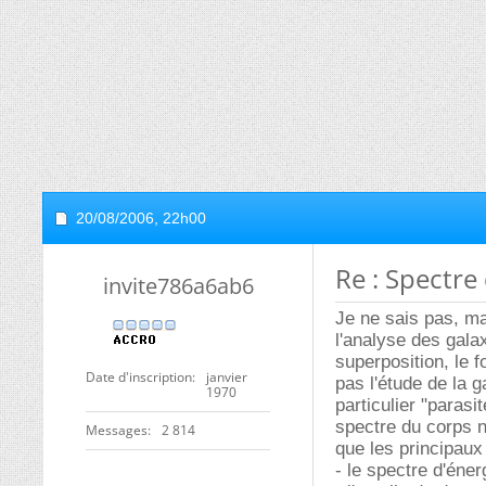
20/08/2006,
22h00
Re : Spectre 
invite786a6ab6
Je ne sais pas, ma
l'analyse des gala
superposition, le 
Date d'inscription
janvier
pas l'étude de la g
1970
particulier "parasi
spectre du corps n
Messages
2 814
que les principaux
- le spectre d'éner