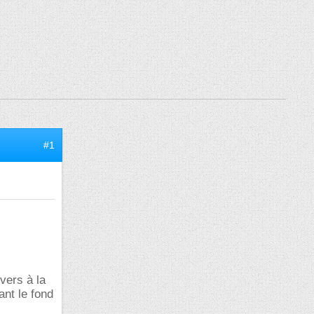
#1
vers à la
ant le fond