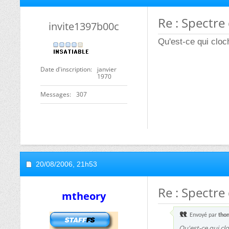
Re : Spectre 
invite1397b00c
Qu'est-ce qui clo
Date d'inscription
janvier
1970
Messages
307
20/08/2006,
21h53
Re : Spectre 
mtheory
Envoyé par
tho
Qu'est-ce qui cl