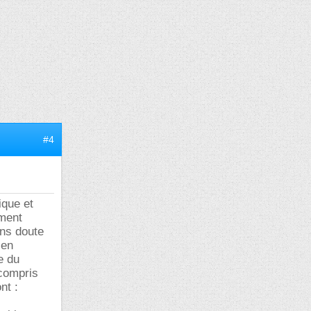
#4
ique et
ement
ans doute
 en
e du
 compris
nt :