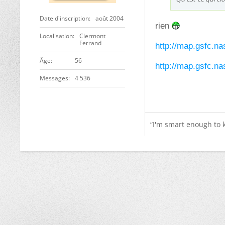
Date d'inscription
août 2004
rien
Localisation
Clermont
Ferrand
http://map.gsfc.na
ge
56
http://map.gsfc.n
Messages
4 536
“I'm smart enough to