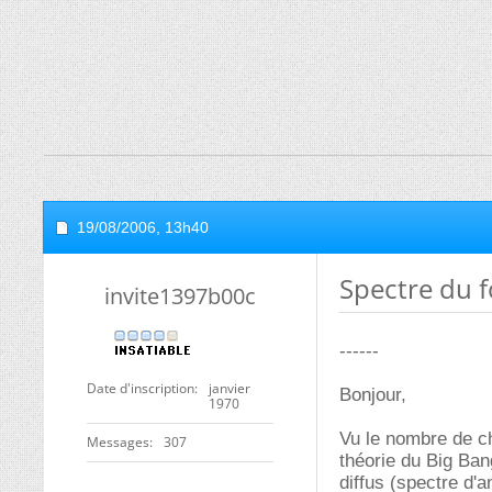
19/08/2006,
13h40
Spectre du f
invite1397b00c
------
Date d'inscription
janvier
Bonjour,
1970
Vu le nombre de ch
Messages
307
théorie du Big Ban
diffus (spectre d'a