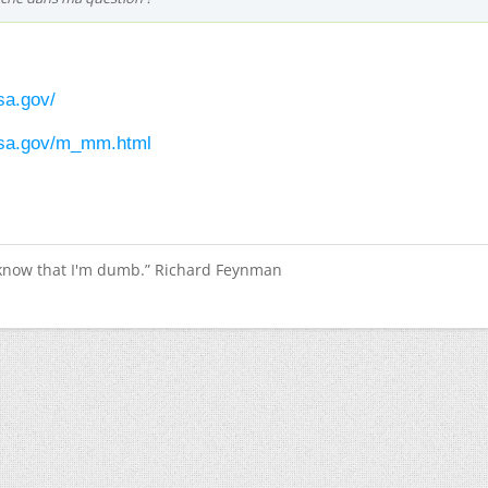
sa.gov/
asa.gov/m_mm.html
 know that I'm dumb.” Richard Feynman