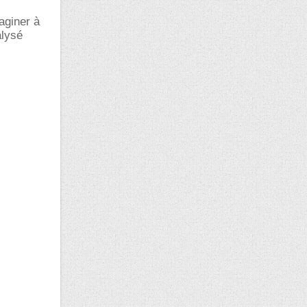
aginer à
alysé