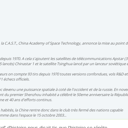
 la C.A.S.T., China Academy of Space Technology, annonce la mise au point d
 depuis 1970. A cela s'ajoutent les satellites de télécommunications Apstar (3
(5 lancés) Chinastar 1 et le satellite Tsinghua lancé par un lanceur soviétique 
eurs on compte 93 tirs depuis 1970 toutes versions confondues, vols R&D et
1 échecs officiels.
c devenu une puissance spatiale à coté de l'occident et de la russie. En nov
nt du premier Shenzhou inhabité a célébré le 50eme anniversaire la Républ
ne et 40 ans d'efforts continus.
 habités, la Chine rentre donc dans le club très fermé des nations capable
me dans l'espace le 15 octobre 2003...
' d'histoire nous disait tjs que l'histoire se répète...