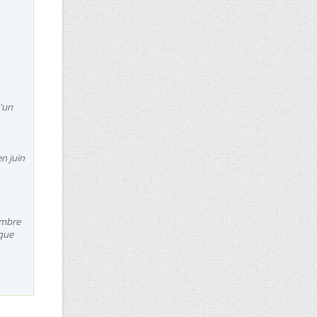
'un
en juin
embre
ique