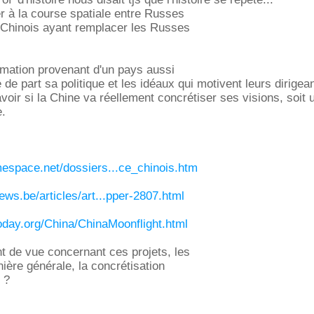
r à la course spatiale entre Russes
s Chinois ayant remplacer les Russes
rmation provenant d'un pays aussi
de part sa politique et les idéaux qui motivent leurs dirigea
 savoir si la Chine va réellement concrétiser ses visions, soit 
e.
espace.net/dossiers...ce_chinois.htm
ws.be/articles/art...pper-2807.html
oday.org/China/ChinaMoonflight.html
nt de vue concernant ces projets, les
nière générale, la concrétisation
 ?