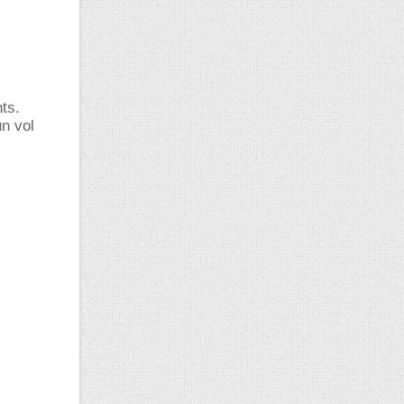
nts.
un vol