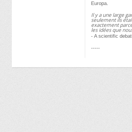
Europa.
Il y a une large 
seulement ils éta
exactement parce 
les idées que nou
- A scientific deb
-----