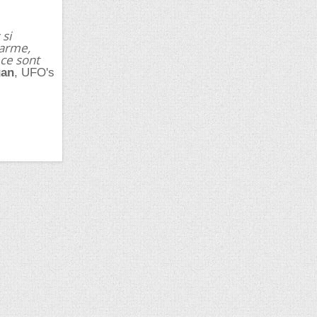
 si
harme,
 ce sont
gan
, UFO's