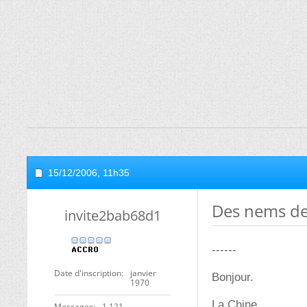
15/12/2006,
11h35
Des nems de 
invite2bab68d1
------
Date d'inscription
janvier
Bonjour.
1970
La Chine.
Messages
1 121