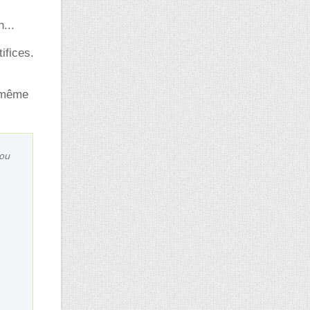
...
ifices.
e même
 ou