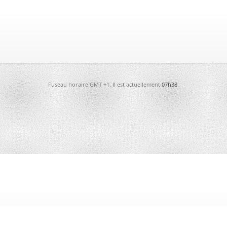
Fuseau horaire GMT +1. Il est actuellement
07h38
.
-
Futura
-
Archives
-
Conso
-