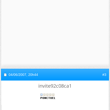
04/06/2007,
20h44
#3
invite92c08ca1