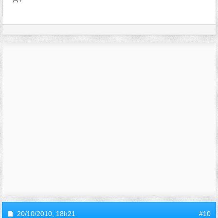
20/10/2010,
18h21
#10