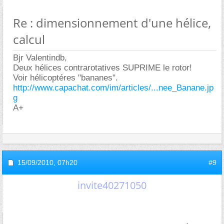
Re : dimensionnement d'une hélice,
calcul
Bjr Valentindb,
Deux hélices contrarotatives SUPRIME le rotor!
Voir hélicoptéres "bananes".
http://www.capachat.com/im/articles/...nee_Banane.jp
g
A+
15/09/2010,
07h20
#9
invite40271050