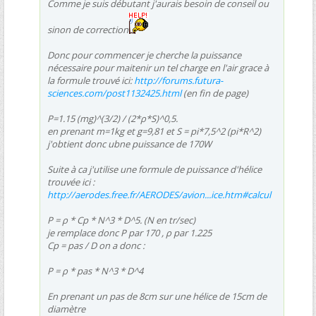
Comme je suis débutant j'aurais besoin de conseil ou
sinon de correction
Donc pour commencer je cherche la puissance
nécessaire pour maitenir un tel charge en l'air grace à
la formule trouvé ici:
http://forums.futura-
sciences.com/post1132425.html
(en fin de page)
P=1.15 (mg)^(3/2) / (2*ρ*S)^0,5.
en prenant m=1kg et g=9,81 et S = pi*7,5^2 (pi*R^2)
j'obtient donc ubne puissance de 170W
Suite à ca j'utilise une formule de puissance d'hélice
trouvée ici :
http://aerodes.free.fr/AERODES/avion...ice.htm#calcul
P = ρ * Cp * N^3 * D^5. (N en tr/sec)
je remplace donc P par 170 , ρ par 1.225
Cp = pas / D on a donc :
P = ρ * pas * N^3 * D^4
En prenant un pas de 8cm sur une hélice de 15cm de
diamètre