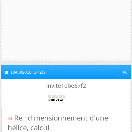
18/03/2010,
14h39
#6
invite1ebe67f2
Re : dimensionnement d'une
hélice, calcul