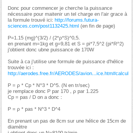
Donc pour commencer je cherche la puissance
nécessaire pour maitenir un tel charge en l'air grace à
la formule trouvé ici:
http://forums.futura-
sciences.com/post1132425.html
(en fin de page)
P=1.15 (mg)^(3/2) / (2*ρ*S)^0,5.
en prenant m=1kg et g=9,81 et S = pi*7,5^2 (pi*R^2)
j'obtient donc ubne puissance de 170W
Suite à ca j'utilise une formule de puissance d'hélice
trouvée ici :
http://aerodes.free.fr/AERODES/avion...ice.htm#calcul
P = ρ * Cp * N^3 * D^5. (N en tr/sec)
je remplace donc P par 170 , ρ par 1.225
Cp = pas / D on a donc :
P = ρ * pas * N^3 * D^4
En prenant un pas de 8cm sur une hélice de 15cm de
diamètre
j obtient donc un N=8100 tr/min