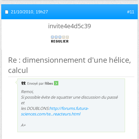
21/10/2010,
19h27
#11
invite4e4d5c39
Re : dimensionnement d'une hélice,
calcul
Envoyé par
f6bes
Remoi,
Si possible évite de squatter une discussion du passé
et
les DOUBLONS:
http://forums.futura-
sciences.com/te...reacteurs.html
A+