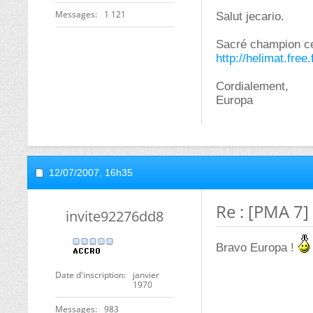
Messages
1 121
Salut jecario.
Sacré champion cel
http://helimat.free
Cordialement,
Europa
12/07/2007,
16h35
Re : [PMA 7]
invite92276dd8
Bravo Europa !
Date d'inscription
janvier
1970
Messages
983