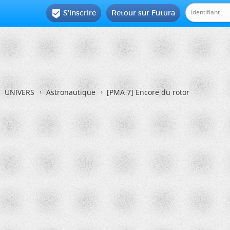
S'inscrire
Retour sur Futura

UNIVERS
Astronautique
[PMA 7] Encore du rotor