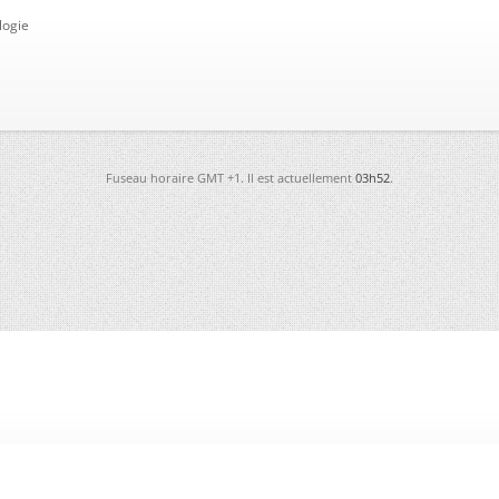
logie
Fuseau horaire GMT +1. Il est actuellement
03h52
.
-
Futura
-
Archives
-
Conso
-