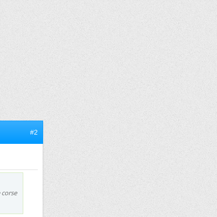
#2
e corse