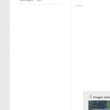
-----
Images atta