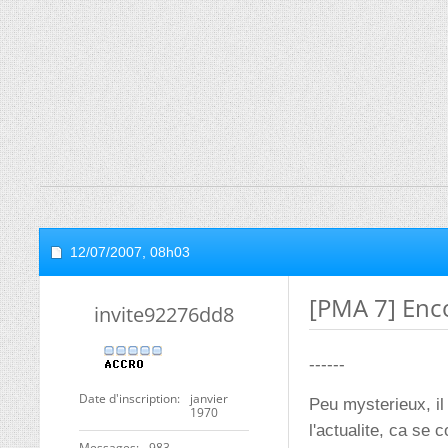
12/07/2007,
08h03
[PMA 7] Enc
invite92276dd8
------
Date d'inscription
janvier
Peu mysterieux, il
1970
l'actualite, ca se 
Messages
983