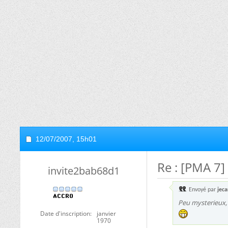
12/07/2007,
15h01
Re : [PMA 7]
invite2bab68d1
Envoyé par
jeca
Peu mysterieux, i
Date d'inscription
janvier
1970