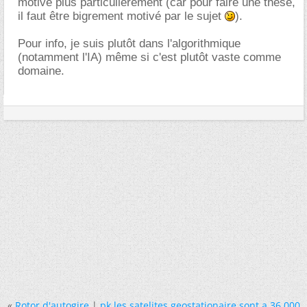
motive plus particulièrement (car pour faire une thèse,
il faut être bigrement motivé par le sujet
).
Pour info, je suis plutôt dans l'algorithmique
(notamment l'IA) même si c'est plutôt vaste comme
domaine.
«
Rotor d'autogire
|
pk les satelites geostationaire sont a 36 000