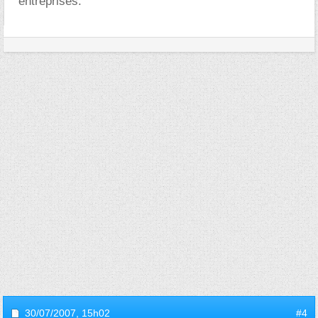
entreprises.
30/07/2007,
15h02
#4