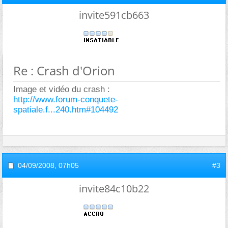
invite591cb663
Re : Crash d'Orion
Image et vidéo du crash :
http://www.forum-conquete-
spatiale.f...240.htm#104492
04/09/2008,
07h05
#3
invite84c10b22