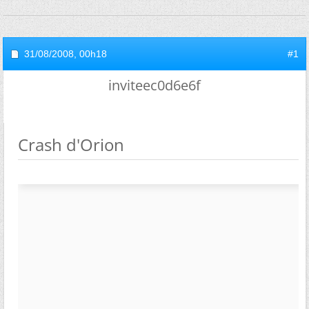
31/08/2008,
00h18
#1
inviteec0d6e6f
Crash d'Orion