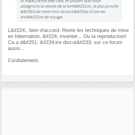
Et m&#234;me avec cela, en posant que nous
atteignons la vitesse de la lumi&#232;re , la plus proche
&#233;toile reste hors de port&#233;e d'une vie
enti&#232;re de voyage.
L&#224;, bien d'accord. Reste les techniques de mise
en hibernation, &#224; inventer... Ou la reproduction!
Ca a d&#251; &#234;tre discut&#233; sur ce forum
aussi...
Cordialement,