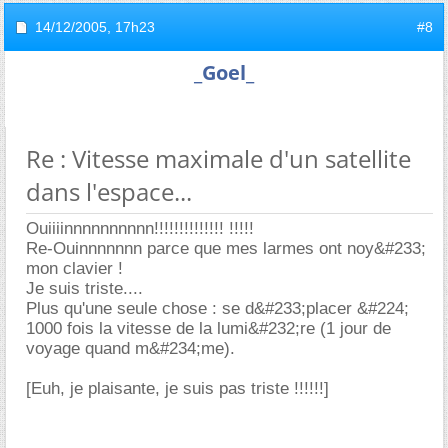
14/12/2005,
17h23
#8
_Goel_
Re : Vitesse maximale d'un satellite
dans l'espace...
Ouiiiinnnnnnnnnn!!!!!!!!!!!!!! !!!!!
Re-Ouinnnnnnn parce que mes larmes ont noy&#233;
mon clavier !
Je suis triste....
Plus qu'une seule chose : se d&#233;placer &#224;
1000 fois la vitesse de la lumi&#232;re (1 jour de
voyage quand m&#234;me).
[Euh, je plaisante, je suis pas triste !!!!!!]