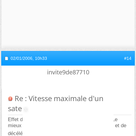
02/01/2006,
10h33
#14
invite9de87710
Re : Vitesse maximale d'un
satellite dans l'espace...
Effet de fronde pour ralentir... Je ne sais pas. Le
mieux me semble de se retourner à mi-chemin et de
décélérer comme on a accélérer...