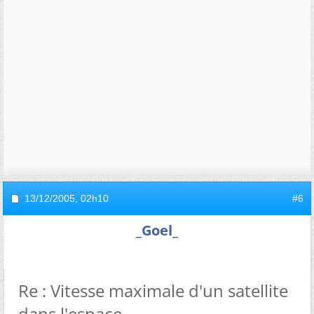
13/12/2005,
02h10
#6
_Goel_
Re : Vitesse maximale d'un satellite
dans l'espace...