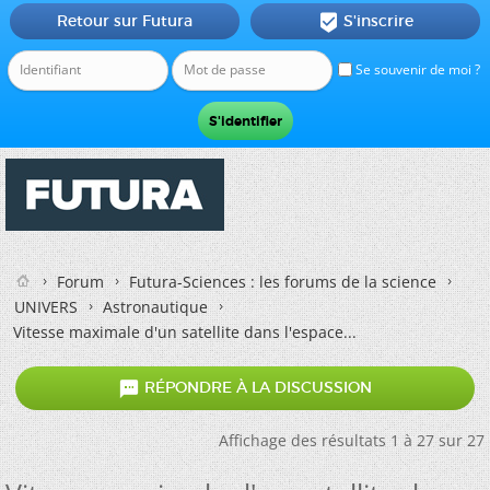
Retour sur Futura
S'inscrire

Se souvenir de moi ?
Forum
Futura-Sciences : les forums de la science
UNIVERS
Astronautique
Vitesse maximale d'un satellite dans l'espace...

RÉPONDRE À LA DISCUSSION
Affichage des résultats 1 à 27 sur 27