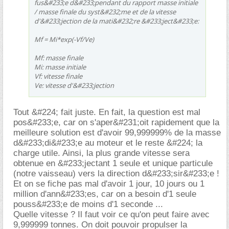
fus&#233;e d&#233;pendant du rapport masse initiale
/ masse finale du syst&#232;me et de la vitesse
d'&#233;jection de la mati&#232;re &#233;ject&#233;e:
Mf = Mi*exp(-Vf/Ve)
Mf: masse finale
Mi: masse initiale
Vf: vitesse finale
Ve: vitesse d'&#233;jection
Tout &#224; fait juste. En fait, la question est mal
pos&#233;e, car on s'aper&#231;oit rapidement que la
meilleure solution est d'avoir 99,999999% de la masse
d&#233;di&#233;e au moteur et le reste &#224; la
charge utile. Ainsi, la plus grande vitesse sera
obtenue en &#233;jectant 1 seule et unique particule
(notre vaisseau) vers la direction d&#233;sir&#233;e !
Et on se fiche pas mal d'avoir 1 jour, 10 jours ou 1
million d'ann&#233;es, car on a besoin d'1 seule
pouss&#233;e de moins d'1 seconde ...
Quelle vitesse ? Il faut voir ce qu'on peut faire avec
9,999999 tonnes. On doit pouvoir propulser la