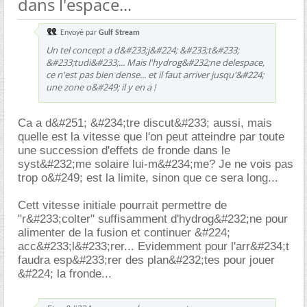
dans l'espace...
Envoyé par
Gulf Stream
Un tel concept a d&#233;j&#224; &#233;t&#233;
&#233;tudi&#233;... Mais l'hydrog&#232;ne delespace,
ce n'est pas bien dense... et il faut arriver jusqu'&#224;
une zone o&#249; il y en a !
Ca a d&#251; &#234;tre discut&#233; aussi, mais
quelle est la vitesse que l'on peut atteindre par toute
une succession d'effets de fronde dans le
syst&#232;me solaire lui-m&#234;me? Je ne vois pas
trop o&#249; est la limite, sinon que ce sera long...
Cett vitesse initiale pourrait permettre de
"r&#233;colter" suffisamment d'hydrog&#232;ne pour
alimenter de la fusion et continuer &#224;
acc&#233;l&#233;rer... Evidemment pour l'arr&#234;t
faudra esp&#233;rer des plan&#232;tes pour jouer
&#224; la fronde...