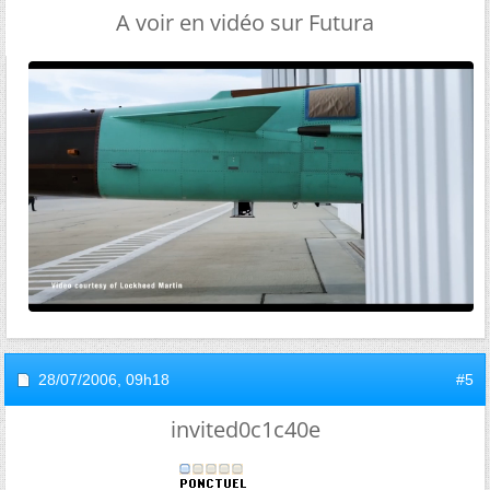
A voir en vidéo sur Futura
28/07/2006,
09h18
#5
invited0c1c40e