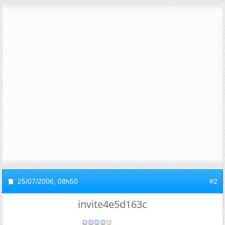
25/07/2006,
08h50
#2
invite4e5d163c