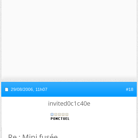
29/08/2006,
11h07
#18
invited0c1c40e
Re : Mini fusée