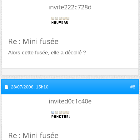
invite222c728d
Re : Mini fusée
Alors cette fusée, elle a décollé ?
28/07/2006,
15h10
#8
invited0c1c40e
Re : Mini fusée