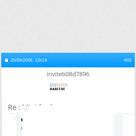
29/08/2006,
13h19
#20
inviteb08d7896
Re : Mini fusée
Envoyé par
Bidji
Salut tous le monde