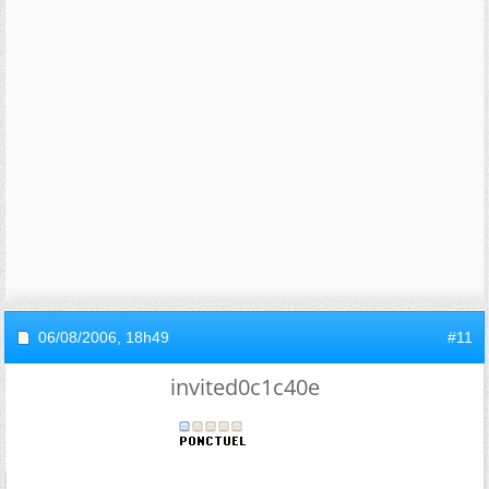
06/08/2006,
18h49
#11
invited0c1c40e