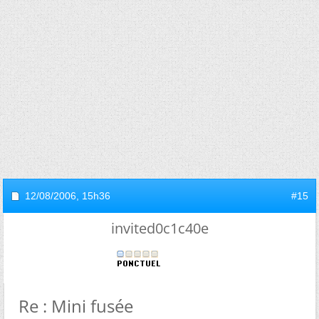
12/08/2006,
15h36
#15
invited0c1c40e
Re : Mini fusée