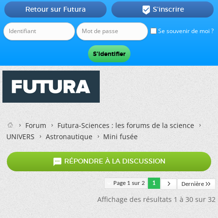
Retour sur Futura
S'inscrire

Se souvenir de moi ?
Forum
Futura-Sciences : les forums de la science
UNIVERS
Astronautique
Mini fusée

RÉPONDRE À LA DISCUSSION
Page 1 sur 2
1
Dernière
Affichage des résultats 1 à 30 sur 32