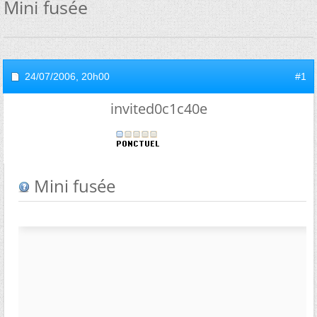
Mini fusée
24/07/2006,
20h00
#1
invited0c1c40e
Mini fusée