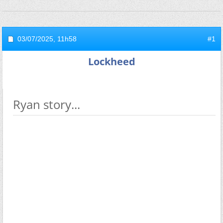
03/07/2025,
11h58
#1
Lockheed
Ryan story...