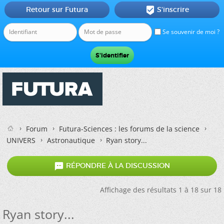
Retour sur Futura
S'inscrire

Se souvenir de moi ?
Forum
Futura-Sciences : les forums de la science
UNIVERS
Astronautique
Ryan story...

RÉPONDRE À LA DISCUSSION
Affichage des résultats 1 à 18 sur 18
Ryan story...