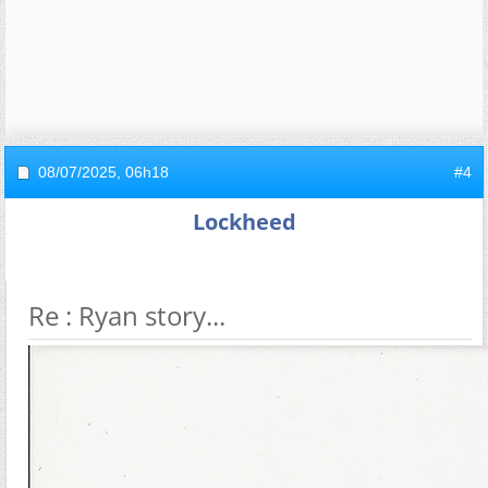
08/07/2025,
06h18
#4
Lockheed
Re : Ryan story...