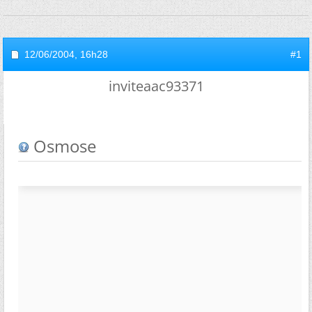
12/06/2004,
16h28
#1
inviteaac93371
Osmose