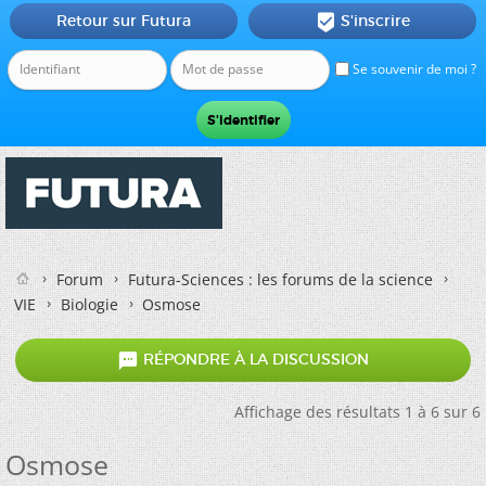
Retour sur Futura
S'inscrire

Se souvenir de moi ?
Forum
Futura-Sciences : les forums de la science
VIE
Biologie
Osmose

RÉPONDRE À LA DISCUSSION
Affichage des résultats 1 à 6 sur 6
Osmose