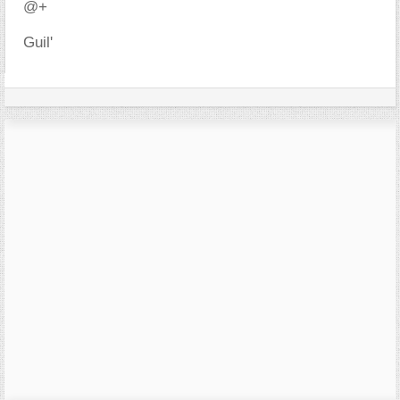
@+
Guil'