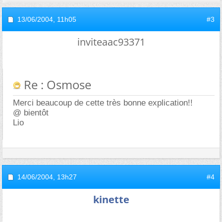
13/06/2004,
11h05
#3
inviteaac93371
Re : Osmose
Merci beaucoup de cette très bonne explication!!
@ bientôt
Lio
14/06/2004,
13h27
#4
kinette