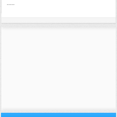
-----