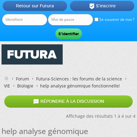
Retour sur Futura
S'inscrire

Se souvenir de moi ?
Forum
Futura-Sciences : les forums de la science
VIE
Biologie
help analyse génomique fonctionnelle!

RÉPONDRE À LA DISCUSSION
Affichage des résultats 1 à 4 sur 4
help analyse génomique