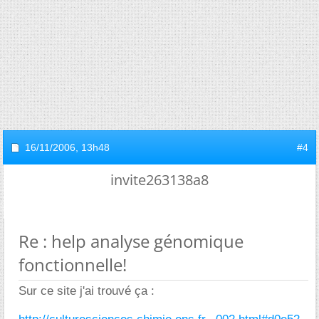
16/11/2006,
13h48
#4
invite263138a8
Re : help analyse génomique
fonctionnelle!
Sur ce site j'ai trouvé ça :