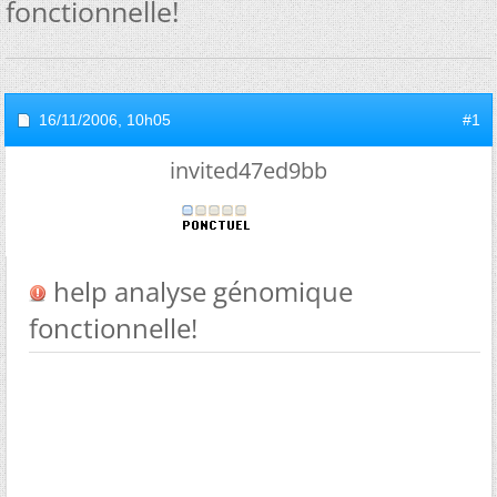
fonctionnelle!
16/11/2006,
10h05
#1
invited47ed9bb
help analyse génomique
fonctionnelle!