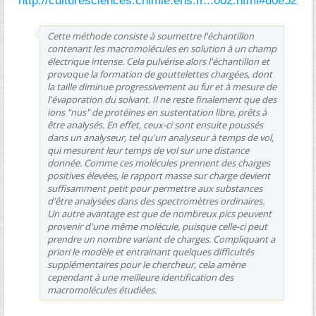
http://culturesciences.chimie.ens.fr...002.html#d0e52
Cette méthode consiste à soumettre l'échantillon
contenant les macromolécules en solution à un champ
électrique intense. Cela pulvérise alors l'échantillon et
provoque la formation de gouttelettes chargées, dont
la taille diminue progressivement au fur et à mesure de
l'évaporation du solvant. Il ne reste finalement que des
ions "nus" de protéines en sustentation libre, prêts à
être analysés. En effet, ceux-ci sont ensuite poussés
dans un analyseur, tel qu'un analyseur à temps de vol,
qui mesurent leur temps de vol sur une distance
donnée. Comme ces molécules prennent des charges
positives élevées, le rapport masse sur charge devient
suffisamment petit pour permettre aux substances
d'être analysées dans des spectromètres ordinaires.
Un autre avantage est que de nombreux pics peuvent
provenir d'une même molécule, puisque celle-ci peut
prendre un nombre variant de charges. Compliquant a
priori le modèle et entrainant quelques difficultés
supplémentaires pour le chercheur, cela amène
cependant à une meilleure identification des
macromolécules étudiées.