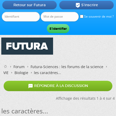
Retour sur Futura
S'inscrire

Se souvenir de moi ?
Forum
Futura-Sciences : les forums de la science
VIE
Biologie
les caractères...

RÉPONDRE À LA DISCUSSION
Affichage des résultats 1 à 4 sur 4
les caractères...