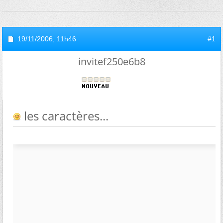
19/11/2006,
11h46
#1
invitef250e6b8
les caractères...