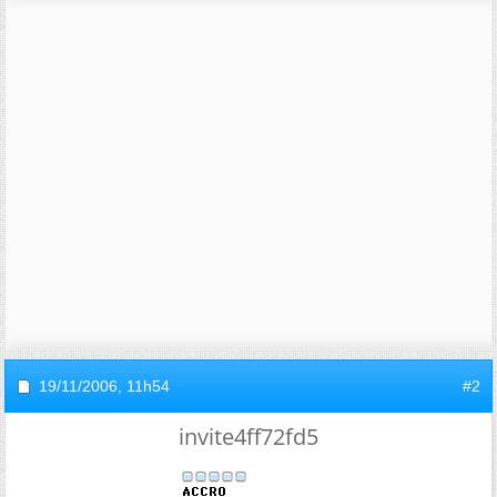
19/11/2006,
11h54
#2
invite4ff72fd5