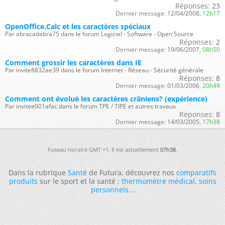
Réponses:
23
Dernier message:
12/04/2008,
12h17
OpenOffice.Calc et les caractères spéciaux
Par abracadabra75 dans le forum Logiciel - Software - Open Source
Réponses:
2
Dernier message:
19/06/2007,
08h50
Comment grossir les caractères dans IE
Par invite8832ae39 dans le forum Internet - Réseau - Sécurité générale
Réponses:
8
Dernier message:
01/03/2006,
20h49
Comment ont évolué les caractères crâniens? (expérience)
Par invitee001afac dans le forum TPE / TIPE et autres travaux
Réponses:
8
Dernier message:
14/03/2005,
17h38
Fuseau horaire GMT +1. Il est actuellement
07h38
.
Dans la rubrique
Santé
de Futura, découvrez nos
comparatifs
produits
sur le sport et la santé :
thermomètre médical
,
soins
personnels
...