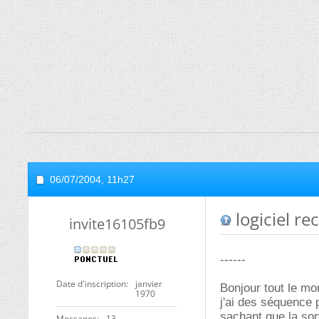
06/07/2004,
11h27
logiciel r
invite16105fb9
------
Date d'inscription
janvier
Bonjour tout le mo
1970
j'ai des séquence 
sachant que la so
Messages
13