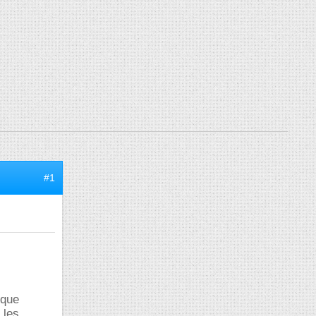
#1
ique
 les