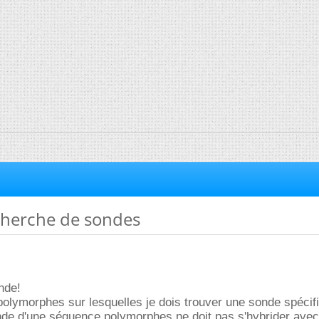
echerche de sondes
nde!
polymorphes sur lesquelles je dois trouver une sonde spécif
nde d'une séquence polymorphes ne doit pas s'hybrider avec