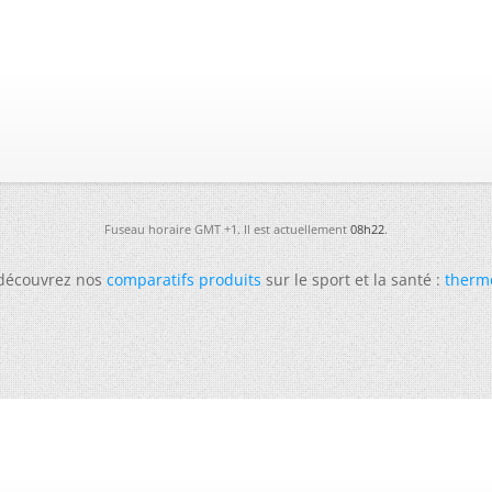
Fuseau horaire GMT +1. Il est actuellement
08h22
.
 découvrez nos
comparatifs produits
sur le sport et la santé :
therm