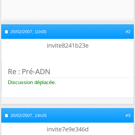
20/02/2007,
11h00
#2
invite8241b23e
Re : Pré-ADN
Discussion déplacée.
20/02/2007,
14h25
#3
invite7e9e346d