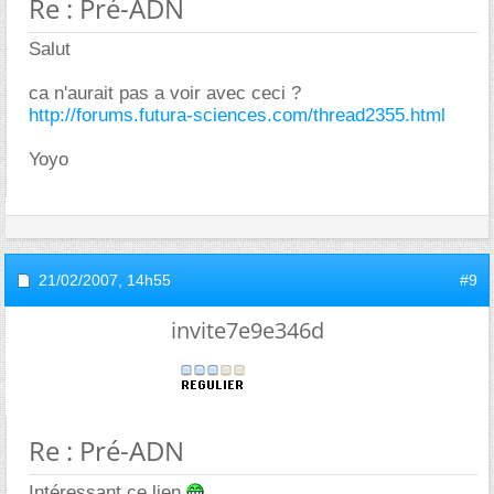
Re : Pré-ADN
Salut
ca n'aurait pas a voir avec ceci ?
http://forums.futura-sciences.com/thread2355.html
Yoyo
21/02/2007,
14h55
#9
invite7e9e346d
Re : Pré-ADN
Intéressant ce lien