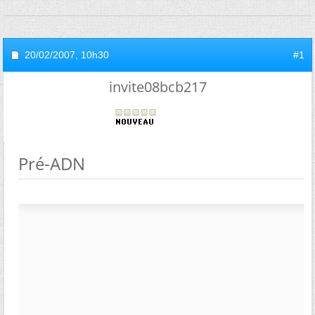
20/02/2007,
10h30
#1
invite08bcb217
Pré-ADN