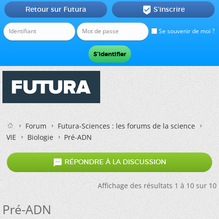
Retour sur Futura
S'inscrire

Se souvenir de moi ?
Forum
Futura-Sciences : les forums de la science
VIE
Biologie
Pré-ADN

RÉPONDRE À LA DISCUSSION
Affichage des résultats 1 à 10 sur 10
Pré-ADN