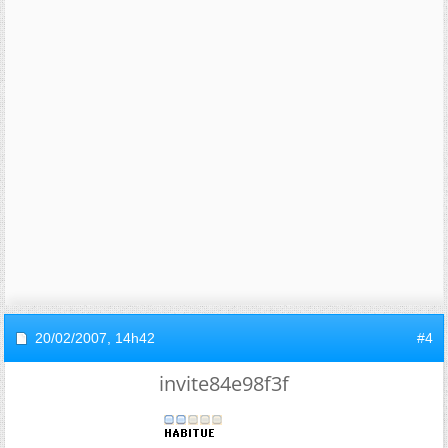
20/02/2007,
14h42
#4
invite84e98f3f