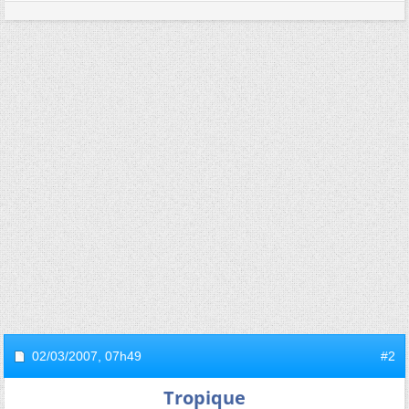
02/03/2007,
07h49
#2
Tropique