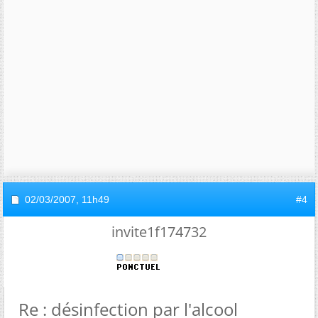
02/03/2007,
11h49
#4
invite1f174732
Re : désinfection par l'alcool