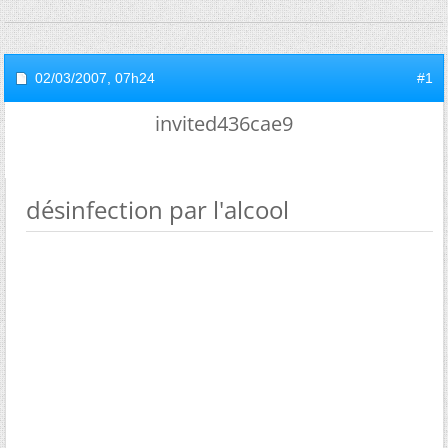
02/03/2007,
07h24
#1
invited436cae9
désinfection par l'alcool