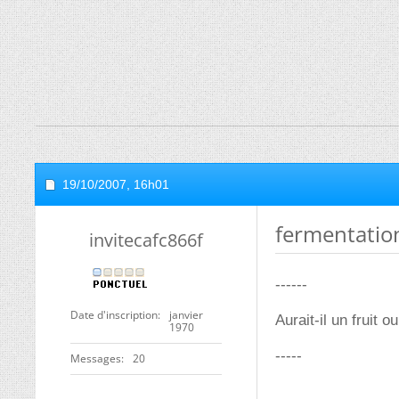
19/10/2007,
16h01
fermentation 
invitecafc866f
------
Date d'inscription
janvier
Aurait-il un fruit 
1970
-----
Messages
20