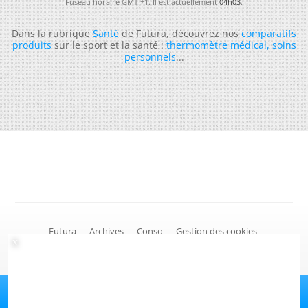
Fuseau horaire GMT +1. Il est actuellement
04h03
.
Dans la rubrique
Santé
de Futura, découvrez nos
comparatifs
produits
sur le sport et la santé :
thermomètre médical
,
soins
personnels
...
-
Futura
-
Archives
-
Conso
-
Gestion des cookies
-
Politique de confidentialité
-
Haut de page