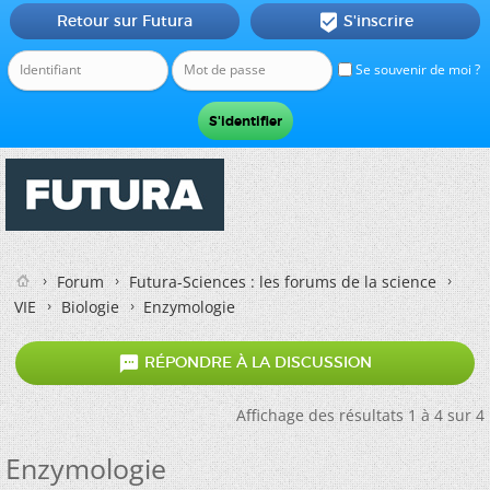
Retour sur Futura
S'inscrire

Se souvenir de moi ?
Forum
Futura-Sciences : les forums de la science
VIE
Biologie
Enzymologie

RÉPONDRE À LA DISCUSSION
Affichage des résultats 1 à 4 sur 4
Enzymologie