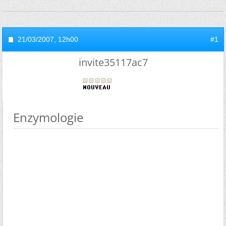
21/03/2007,
12h00
#1
invite35117ac7
Enzymologie