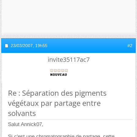
23/03/2007,
19h55
#2
invite35117ac7
Re : Séparation des pigments
végétaux par partage entre
solvants
Salut Annick07,
Si c'est une chromatographie de partage, cette