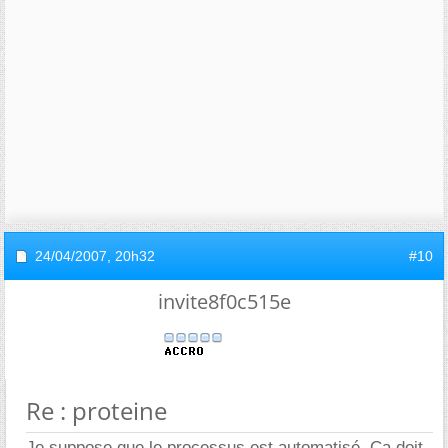
24/04/2007,
20h32
#10
invite8f0c515e
Re : proteine
Je suppose que le processus est automatisé. Ca doit