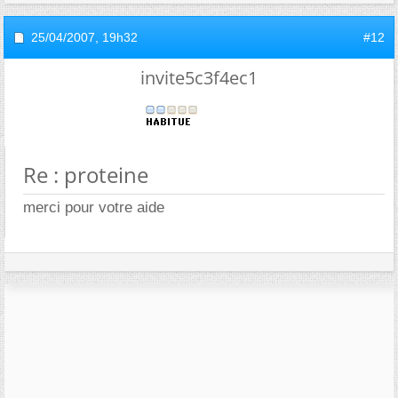
25/04/2007,
19h32
#12
invite5c3f4ec1
Re : proteine
merci pour votre aide