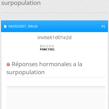
surpopulation
04/05/2007,
09h16
#1
invite61d01e2d
Réponses hormonales a la
surpopulation