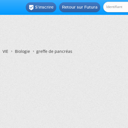
S'inscrire
Retour sur Futura

VIE
Biologie
greffe de pancréas