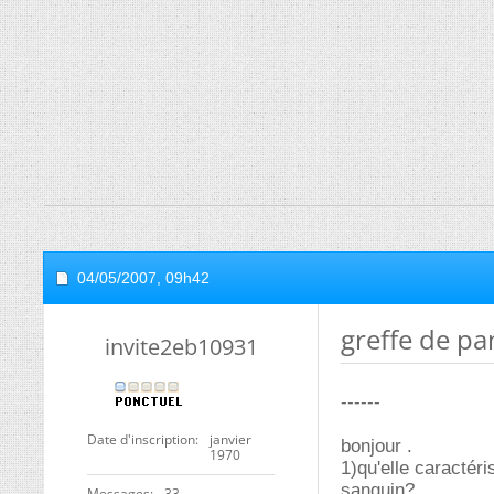
04/05/2007,
09h42
greffe de pa
invite2eb10931
------
Date d'inscription
janvier
bonjour .
1970
1)qu'elle caractéri
sanguin?
Messages
33