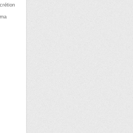
crétion
sma