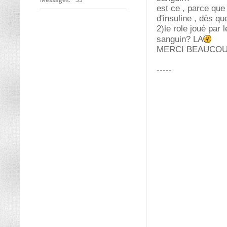
est ce , parce que
d'insuline , dès q
2)le role joué par
sanguin? LA
MERCI BEAUCO
-----