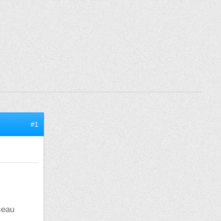
#1
sseau