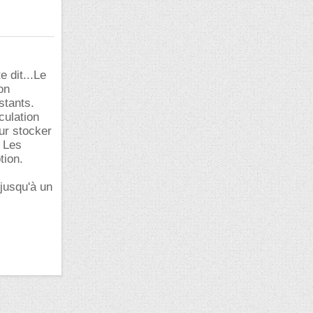
e dit...Le
on
stants.
culation
our stocker
 Les
tion.
jusqu'à un