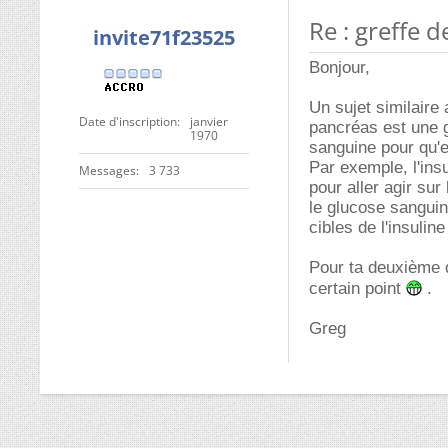
Re : greffe 
invite71f23525
Bonjour,
Un sujet similaire a
Date d'inscription
janvier
pancréas est une g
1970
sanguine pour qu'el
Par exemple, l'insu
Messages
3 733
pour aller agir sur
le glucose sangui
cibles de l'insuli
Pour ta deuxième q
certain point
.
Greg