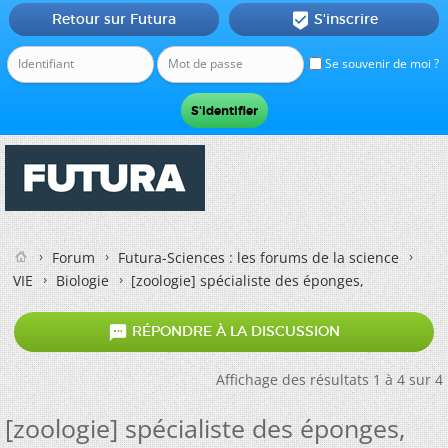
Retour sur Futura
S'inscrire

Se souvenir de moi ?
Forum
Futura-Sciences : les forums de la science
VIE
Biologie
[zoologie] spécialiste des éponges,

RÉPONDRE À LA DISCUSSION
Affichage des résultats 1 à 4 sur 4
[zoologie] spécialiste des éponges,