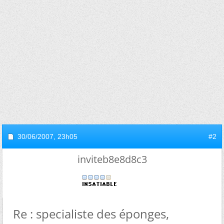
30/06/2007,
23h05
#2
inviteb8e8d8c3
Re : specialiste des éponges,