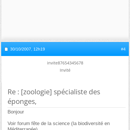
30/10/2007,
12h19
#4
invite87654345678
Invité
Re : [zoologie] spécialiste des
éponges,
Bonjour
Voir forum fête de la science (la biodiversité en
Méditerranée).