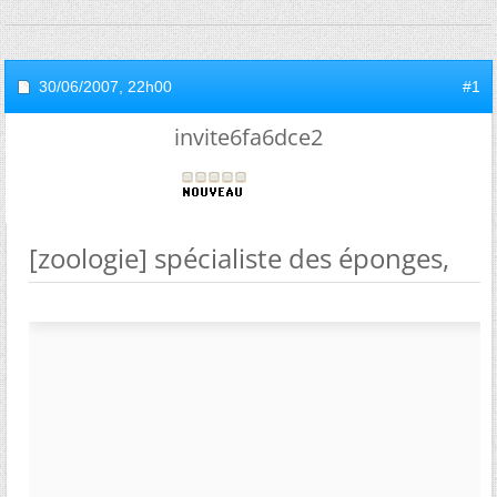
30/06/2007,
22h00
#1
invite6fa6dce2
[zoologie] spécialiste des éponges,