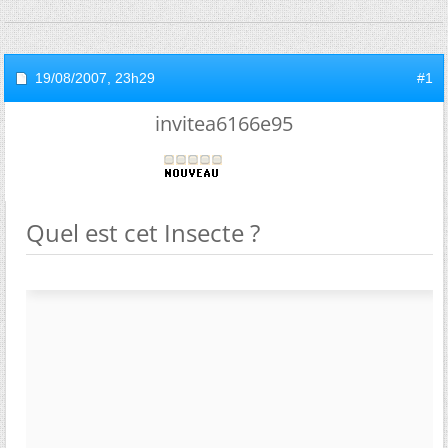
19/08/2007,
23h29
#1
invitea6166e95
Quel est cet Insecte ?