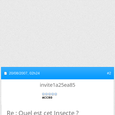
20/08/2007,
02h24
#2
invite1a25ea85
Re : Quel est cet Insecte ?