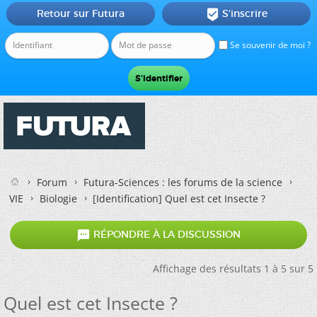
Retour sur Futura
S'inscrire

Se souvenir de moi ?
Forum
Futura-Sciences : les forums de la science
VIE
Biologie
[Identification]
Quel est cet Insecte ?

RÉPONDRE À LA DISCUSSION
Affichage des résultats 1 à 5 sur 5
Quel est cet Insecte ?