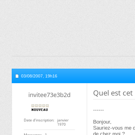
03/08/2007,
19h16
Quel est cet 
invitee73e3b2d
------
Date d'inscription
janvier
Bonjour,
1970
Sauriez-vous me don
de chez moi ?
Messages
1