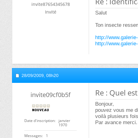
Re : Identifi
invite87654345678
Invité
Salut
Ton insecte resse
http://www.galerie
http://www.galerie
28/09/2009,
08h20
Re : Quel est
invite09cf0b5f
Bonjour,
pouvez vous me dir
voilà plusieurs fo
Date d'inscription
janvier
Par avance merci.
1970
Messages
1