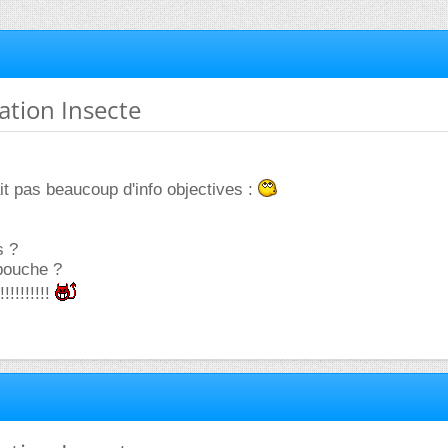
cation Insecte
t pas beaucoup d'info objectives :
s ?
 bouche ?
!!!!!!!!!