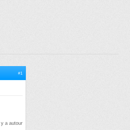
#1
 y a autour