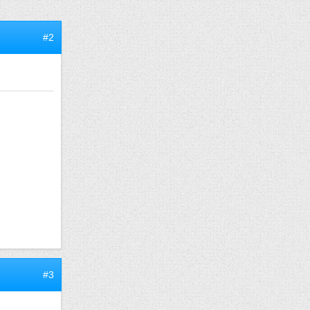
#2
#3