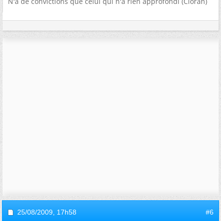
N'a de convictions que celui qui n'a rien approfondi (Cioran)
25/08/2009,
17h58
#6