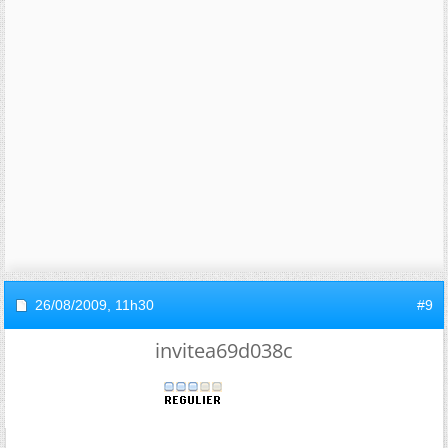
26/08/2009,
11h30
#9
invitea69d038c