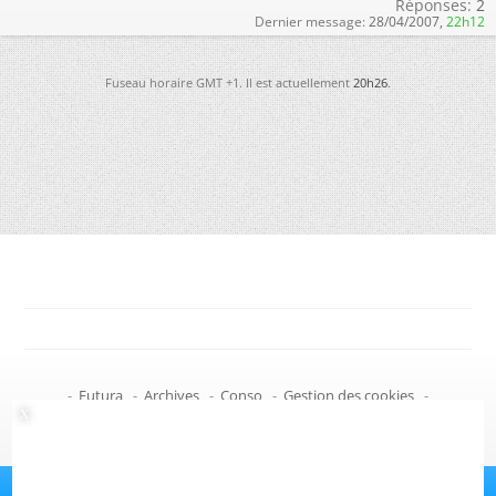
Réponses:
2
Dernier message:
28/04/2007,
22h12
Fuseau horaire GMT +1. Il est actuellement
20h26
.
-
Futura
-
Archives
-
Conso
-
Gestion des cookies
-
Politique de confidentialité
-
Haut de page