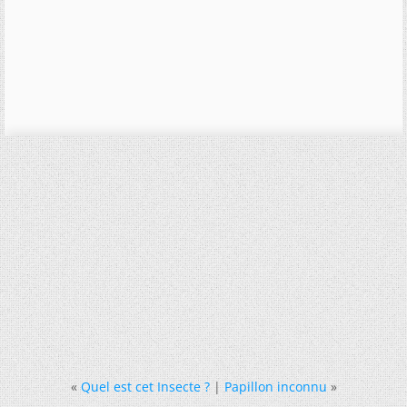
«
Quel est cet Insecte ?
|
Papillon inconnu
»