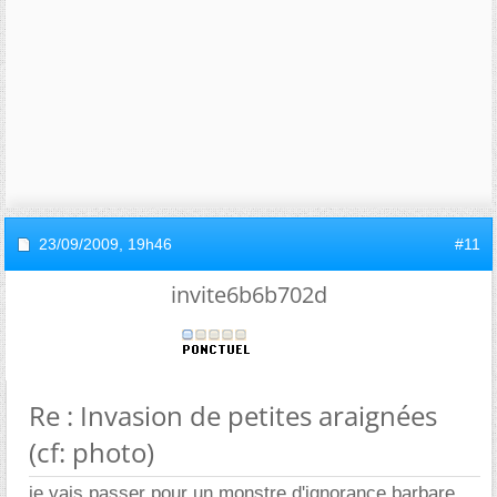
23/09/2009,
19h46
#11
invite6b6b702d
Re : Invasion de petites araignées
(cf: photo)
je vais passer pour un monstre d'ignorance barbare