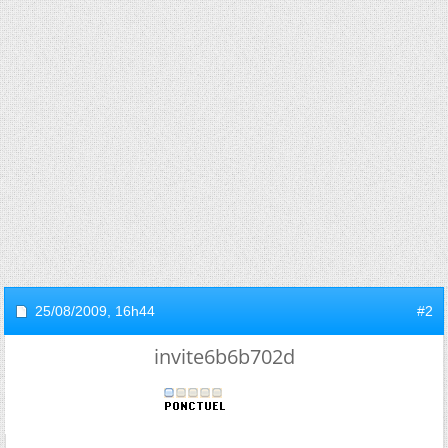
25/08/2009,
16h44
#2
invite6b6b702d