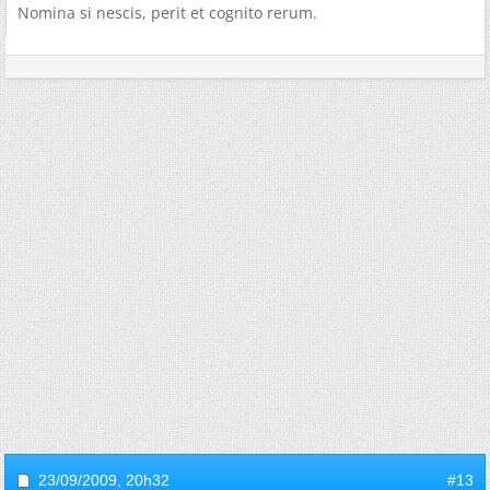
Nomina si nescis, perit et cognito rerum.
23/09/2009,
20h32
#13