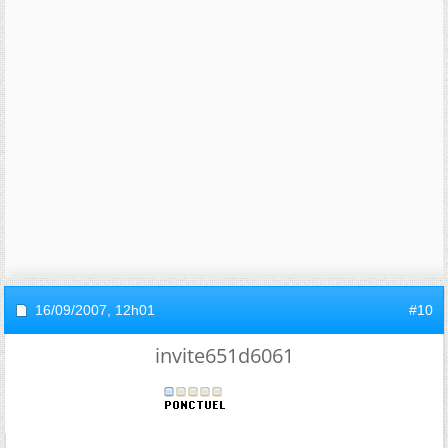
16/09/2007,
12h01
#10
invite651d6061