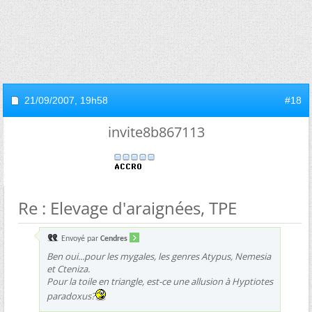
21/09/2007,
19h58
#18
invite8b867113
Re : Elevage d'araignées, TPE
Envoyé par
Cendres
Ben oui...pour les mygales, les genres Atypus, Nemesia
et Cteniza.
Pour la toile en triangle, est-ce une allusion à
Hyptiotes
paradoxus
?