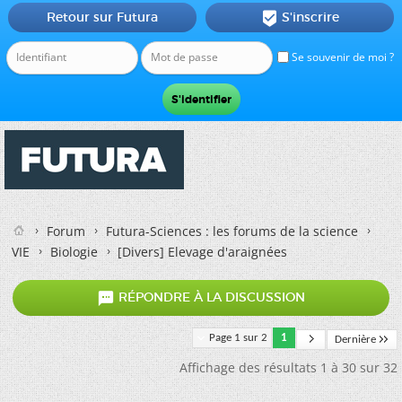
Retour sur Futura
S'inscrire

Se souvenir de moi ?
Forum
Futura-Sciences : les forums de la science
VIE
Biologie
[Divers]
Elevage d'araignées

RÉPONDRE À LA DISCUSSION
Page 1 sur 2
1
Dernière
Affichage des résultats 1 à 30 sur 32