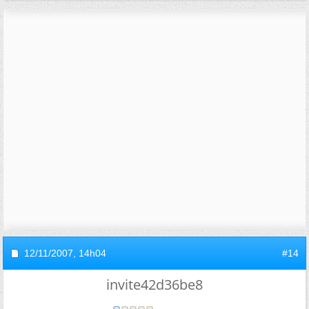
12/11/2007,
14h04
#14
invite42d36be8