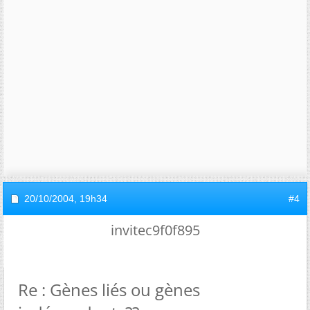
20/10/2004,
19h34
#4
invitec9f0f895
Re : Gènes liés ou gènes