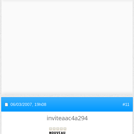
06/03/2007,
19h08
#11
inviteaac4a294