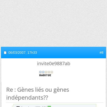
06/03/2007,
17h33
#8
invite0e9887ab
Re : Gènes liés ou gènes
indépendants??