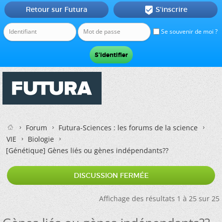
Retour sur Futura
S'inscrire

Se souvenir de moi ?
Forum
Futura-Sciences : les forums de la science
VIE
Biologie
[Génétique]
Gènes liés ou gènes indépendants??
DISCUSSION FERMÉE
Affichage des résultats 1 à 25 sur 25