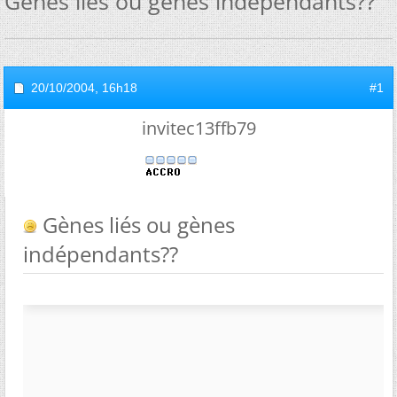
Gènes liés ou gènes indépendants??
20/10/2004,
16h18
#1
invitec13ffb79
Gènes liés ou gènes
indépendants??