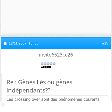
12/11/2007,
15h05
#15
invite6523cc26
Re : Gènes liés ou gènes
indépendants??
Les crossing over sont des phénomènes courants
entre chromosomes homologues.
Une particularité chez la drosophile: il n'y a pas de