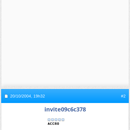
20/10/2004,
19h32
#2
invite09c6c378