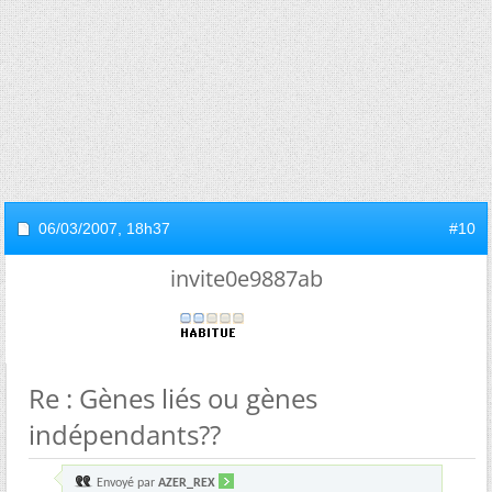
06/03/2007,
18h37
#10
invite0e9887ab
Re : Gènes liés ou gènes
indépendants??
Envoyé par
AZER_REX