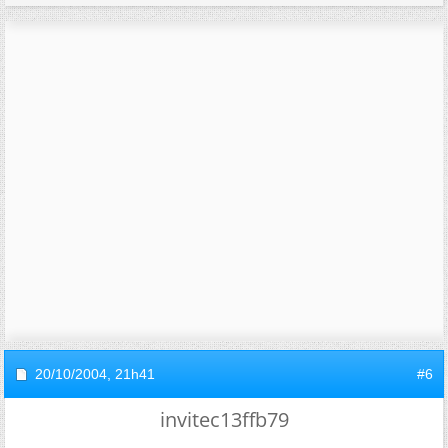
20/10/2004,
21h41
#6
invitec13ffb79