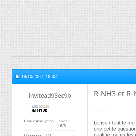
18/10/2007,
18h04
R-NH3 et R
invitead95ec9b
------
Date d'inscription
janvier
bonsoir tout le mo
1970
une petite questio
qualifie toutes le
Messages
136