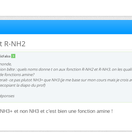
et R-NH2
icFalco
 monde,
ion bête : quels noms donne t on aux fonction R-NH2 et R-NH3. on les quali
de fonctions amine?
 serait- ce pas plutot NH3+ que NH3 (je me base sur mon cours mais je crois a
recopiant la diapo du prof)
réponses
n NH3+ et non NH3 et c'est bien une fonction amine !