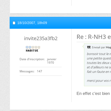
18/10/2007,
18h09
Re : R-NH3 
invite235a3fb2
Envoyé par
Mag
bonsoir tout le
une petite quest
Date d'inscription
janvier
1970
toutes les deux 
et d'ailleurs ne
Messages
147
fait un faute en 
merci pour vos 
En effet c'est bie