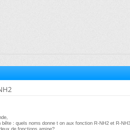
-NH2
nde,
n bête : quels noms donne t on aux fonction R-NH2 et R-NH3
s deux de fonctions amine?