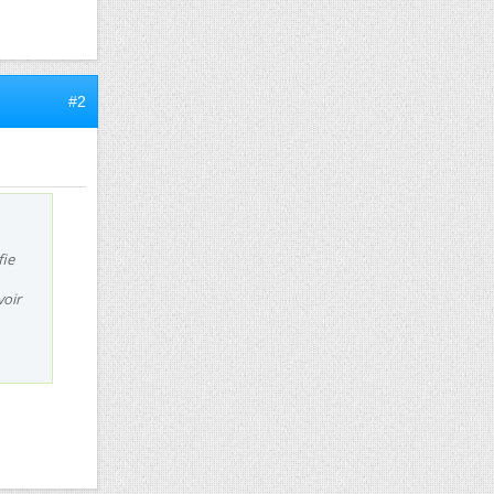
#2
fie
voir