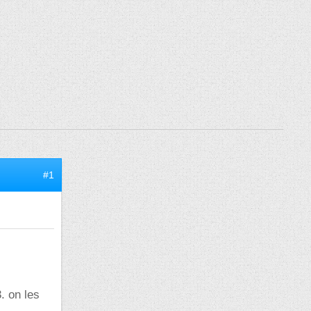
#1
. on les