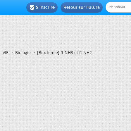
S'inscrire
Retour sur Futura

VIE
Biologie
[Biochimie]
R-NH3 et R-NH2