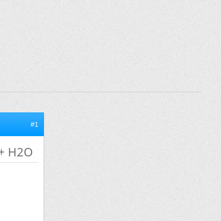
#1
 + H2O