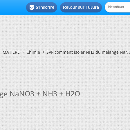
S'inscrire
Retour sur Futura

MATIERE
Chimie
SVP comment isoler NH3 du mélange NaN
nge NaNO3 + NH3 + H2O