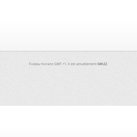
Fuseau horaire GMT +1. Il est actuellement
04h22
.