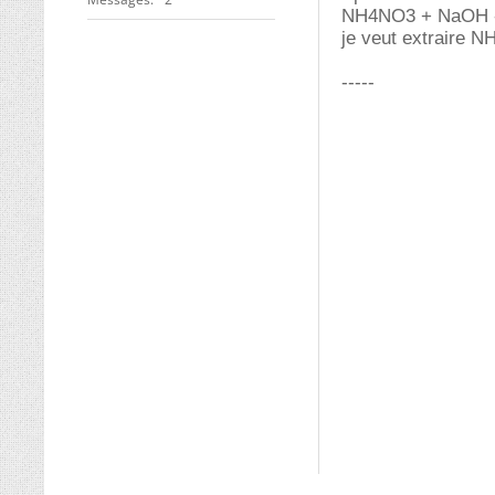
NH4NO3 + NaOH 
je veut extraire N
-----