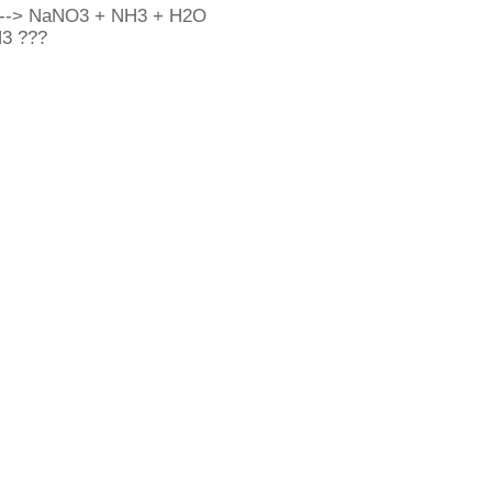
--> NaNO3 + NH3 + H2O
H3 ???