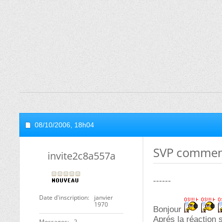
08/10/2006,
18h04
SVP commen
invite2c8a557a
------
Date d'inscription
janvier
1970
Bonjour
Aprés la réaction 
Messages
2