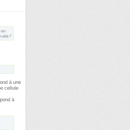
 ou
 cela ?
pond à une
e cellule
spond à