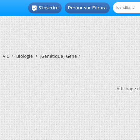
S'inscrire
Retour sur Futura

VIE
Biologie
[Génétique]
Gène ?
Affichage d