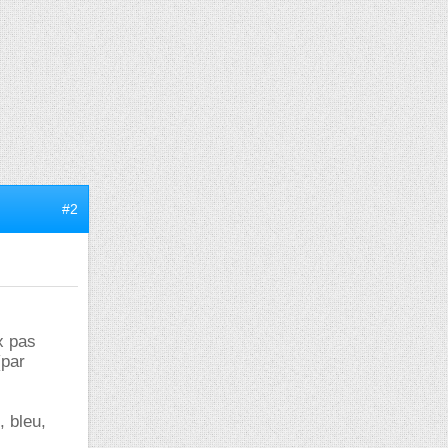
#2
x pas
(par
, bleu,