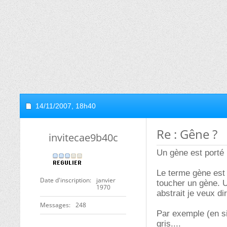
14/11/2007,
18h40
Re : Gêne ?
invitecae9b40c
Un gène est porté
Le terme gène est 
Date d'inscription
janvier
toucher un gène. Un
1970
abstrait je veux dir
Messages
248
Par exemple (en si
gris....