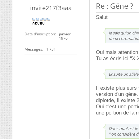
Re : Gêne ?
invite217f3aaa
Salut
Je sais qu'un ch
Date d'inscription
janvier
1970
deux chromatides
Messages
1 731
Oui mais attention
Tu as écris ici "X 
Ensuite un allèl
Il existe plusieur
version d'un gène.
diploïde, il exist
Oui c'est une port
une portion de la
Donc quel est le 
" on considère 