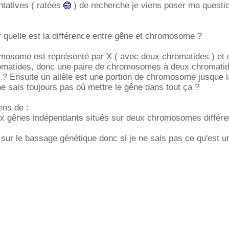
ntatives ( ratées
) de recherche je viens poser ma questi
r quelle est la différence entre gêne et chromosome ?
omosome est représenté par X ( avec deux chromatides ) et 
omatides, donc une paire de chromosomes à deux chromatide
a ? Ensuite un allèle est une portion de chromosome jusque l
e sais toujours pas où mettre le gêne dans tout ça ?
ens de :
ux gênes indépendants situés sur deux chromosomes différen
P sur le bassage génétique donc si je ne sais pas ce qu'est 