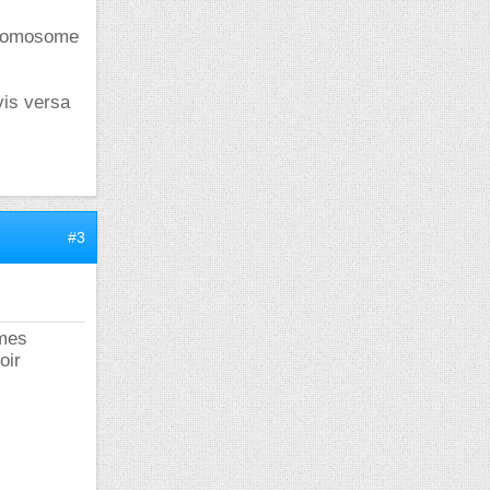
chromosome
vis versa
#3
omes
oir