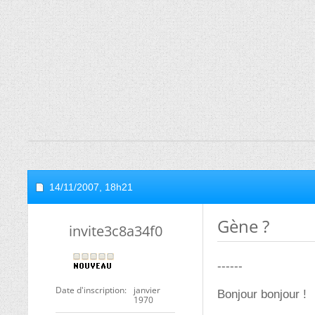
14/11/2007,
18h21
Gène ?
invite3c8a34f0
------
Date d'inscription
janvier
Bonjour bonjour !
1970