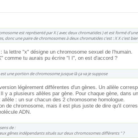
romosome est représenté par X ( avec deux chromatides ) et est formé d'une
, donc une paire de chromosomes à deux chromatides c'est : X X c'est bien
 : la lettre "x" désigne un chromosome sexuel de l'humain.
X" comme tu aurais pu écrire "I I", on est d'accord ?
e est une portion de chromosome jusque là ça va je suppose
s version légèrement différentes d'un gènes. Un allèle corres
 Il y a plusieurs allèles par gène. Pour chaque gène, dans un
e 2 allèle : un sur chacun des 2 chromosome homologue.
ion de chromosome, mais il est plus juste de dire qu'il corre
 molécule ADN.
sens de :
deux gênes indépendants situés sur deux chromosomes différents " ?