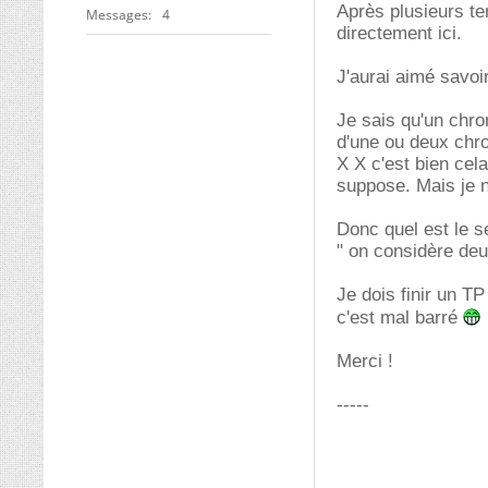
Après plusieurs te
Messages
4
directement ici.
J'aurai aimé savoi
Je sais qu'un chr
d'une ou deux chr
X X c'est bien cel
suppose. Mais je n
Donc quel est le s
" on considère de
Je dois finir un T
c'est mal barré
Merci !
-----