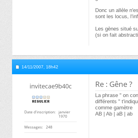
Donc un allèle n'
sont les locus, l'i
Les gènes situé su
(si on fait abstrac
14/11/2007,
18h42
Re : Gêne ?
invitecae9b40c
La phrase " on co
différents " t'indi
comme gamètre
Date d'inscription
janvier
AB | Ab | aB | ab
1970
Messages
248