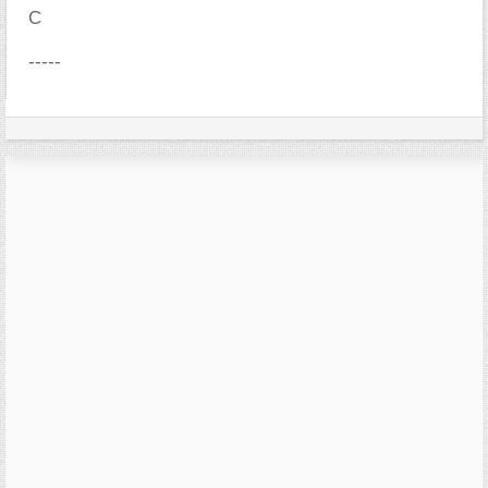
C
-----