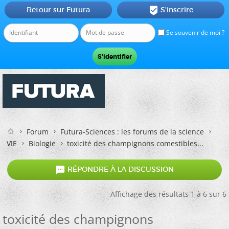
Retour sur Futura
S'inscrire

Se souvenir de moi ?
Forum
Futura-Sciences : les forums de la science
VIE
Biologie
toxicité des champignons comestibles...

RÉPONDRE À LA DISCUSSION
Affichage des résultats 1 à 6 sur 6
toxicité des champignons