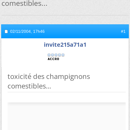
comestibles...
02/11/2004,
17h46
#1
invite215a71a1
toxicité des champignons
comestibles...