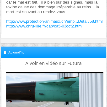
car le mal est fait.. il a bien sur des signes, mais la
toxine cause des dommage irréparable au reins... la
mort est souvant au rendez-vous...
http://www.protection-animaux.ch/emp...Detail/58.html
http://www.chru-lille.fr/cap/ca5-03oct2.htm
Aujourd'hui
A voir en vidéo sur Futura