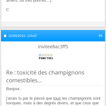
amers, ou très poivrés...).
C
15/09/2010,
12h42
#6
invitee8ac3ff5
Re : toxicité des champignons
comestibles...
Bonjour,
j'avais lu par le passé que
tous
les champignons sont
toxiques, mais à des degrés divers, et que ceux que