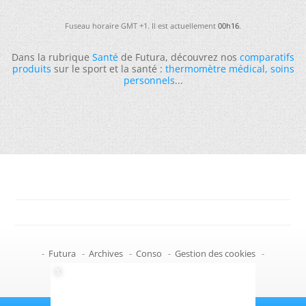
Fuseau horaire GMT +1. Il est actuellement
00h16
.
Dans la rubrique
Santé
de Futura, découvrez nos
comparatifs
produits
sur le sport et la santé :
thermomètre médical
,
soins
personnels
...
-
Futura
-
Archives
-
Conso
-
Gestion des cookies
-
Politique de confidentialité
-
Haut de page