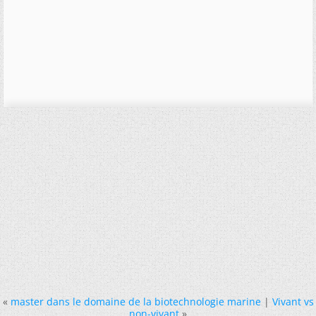
«
master dans le domaine de la biotechnologie marine
|
Vivant vs
non-vivant
»