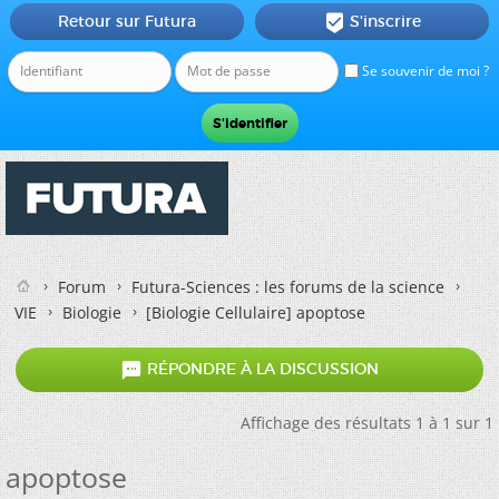
Retour sur Futura
S'inscrire

Se souvenir de moi ?
Forum
Futura-Sciences : les forums de la science
VIE
Biologie
[Biologie Cellulaire]
apoptose

RÉPONDRE À LA DISCUSSION
Affichage des résultats 1 à 1 sur 1
apoptose