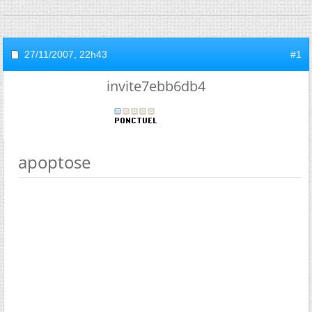
27/11/2007,
22h43
#1
invite7ebb6db4
apoptose