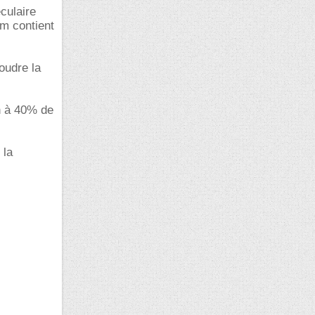
culaire
um contient
oudre la
on à 40% de
 la