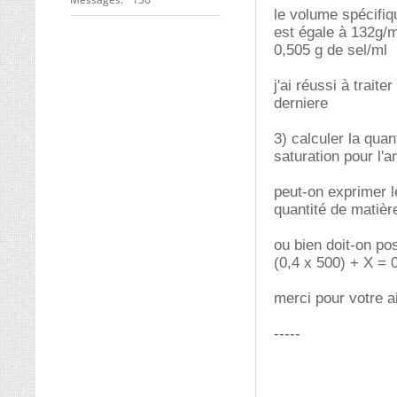
le volume spécifi
est égale à 132g/m
0,505 g de sel/ml
j'ai réussi à trai
derniere
3) calculer la quan
saturation pour l'
peut-on exprimer l
quantité de matiè
ou bien doit-on po
(0,4 x 500) + X = 
merci pour votre a
-----