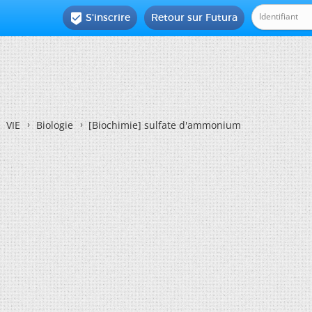
S'inscrire
Retour sur Futura

VIE
Biologie
[Biochimie]
sulfate d'ammonium