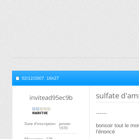
02/12/2007,
16h27
sulfate d'
invitead95ec9b
------
Date d'inscription
janvier
bonsoir tout le mo
1970
l'énoncé
Messages
136