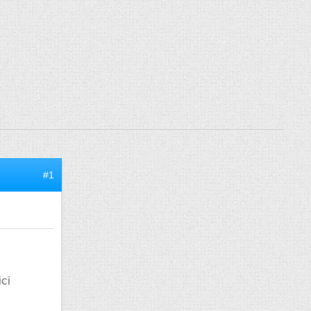
#1
ci