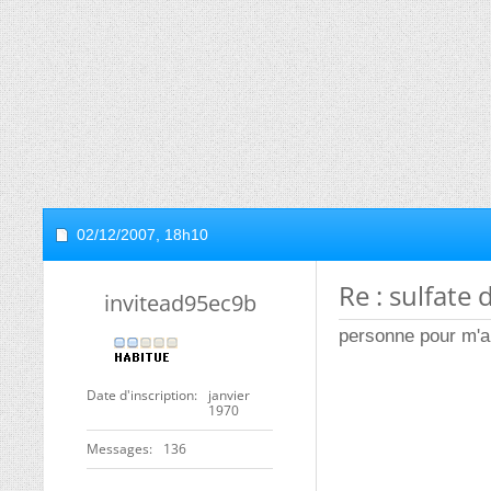
02/12/2007,
18h10
Re : sulfat
invitead95ec9b
personne pour m'a
Date d'inscription
janvier
1970
Messages
136