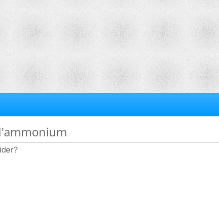
e d'ammonium
ider?