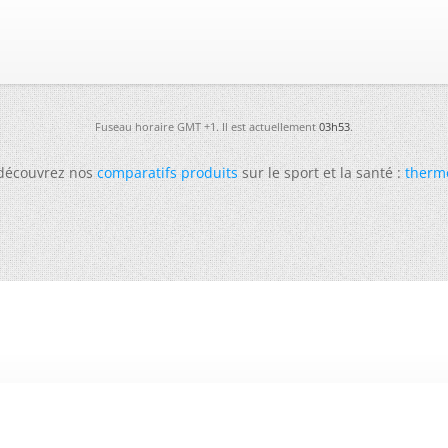
Fuseau horaire GMT +1. Il est actuellement
03h53
.
 découvrez nos
comparatifs produits
sur le sport et la santé :
therm
-
Futura
-
Archives
-
Conso
-