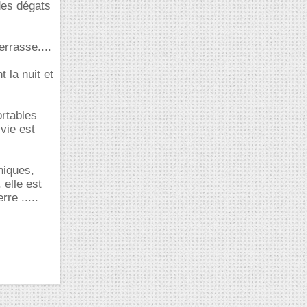
 des dégats
errasse....
 la nuit et
rtables
vie est
niques,
 elle est
rre .....