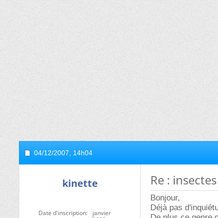
04/12/2007,
14h04
Re : insectes
kinette
Bonjour,
Déjà pas d'inquiét
Date d'inscription
janvier
De plus ce genre d