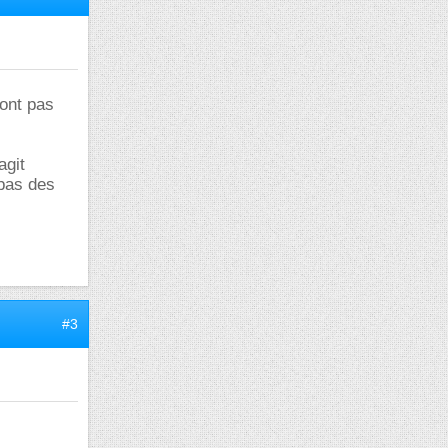
sont pas
agit
 pas des
#3