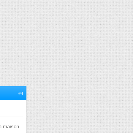
#4
la maison.