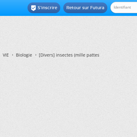
S'inscrire
Retour sur Futura

VIE
Biologie
[Divers]
insectes (mille pattes