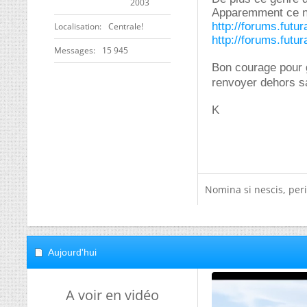
2003
Apparemment ce n'e
http://forums.futu
Localisation
Centrale!
http://forums.futu
Messages
15 945
Bon courage pour g
renvoyer dehors s
K
Nomina si nescis, peri
Aujourd'hui
A voir en vidéo