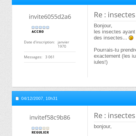
Re : insectes
invite6055d2a6
Bonjour,
les insectes ayant 
des insectes...
Date d'inscription
janvier
1970
Pourrais-tu prendre
exactement (les i
Messages
3 061
iules!)
04/12/2007,
10h31
Re : insectes
invitef58c9b86
bonjour,