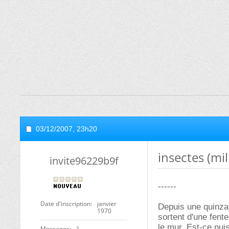
03/12/2007,
23h20
insectes (mil
invite96229b9f
------
Date d'inscription
janvier
Depuis une quinzai
1970
sortent d'une fente
le mur. Est-ce nui
Messages
1