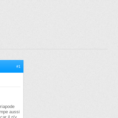
#1
yriapode
rimpe aussi
ar il n'y