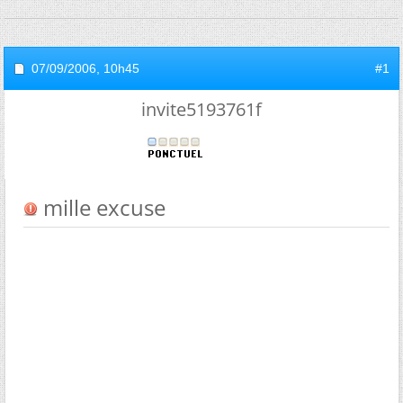
07/09/2006,
10h45
#1
invite5193761f
mille excuse