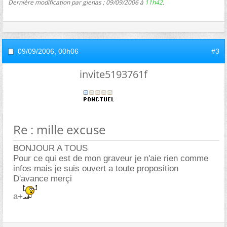
Dernière modification par gienas ; 09/09/2006 à
11h42
.
09/09/2006,
00h06
#3
invite5193761f
Re : mille excuse
BONJOUR A TOUS
Pour ce qui est de mon graveur je n'aie rien comme
infos mais je suis ouvert a toute proposition
D'avance merçi
a+