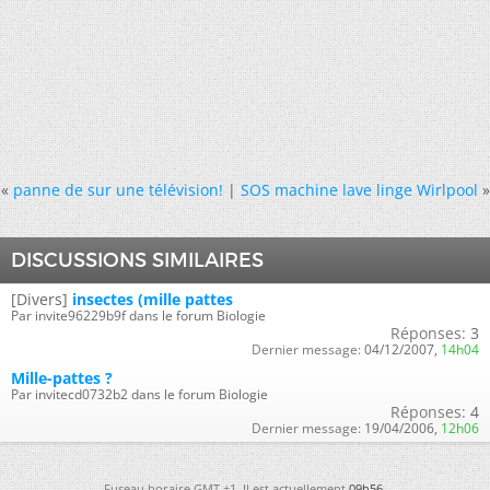
«
panne de sur une télévision!
|
SOS machine lave linge Wirlpool
»
DISCUSSIONS SIMILAIRES
[Divers]
insectes (mille pattes
Par invite96229b9f dans le forum Biologie
Réponses:
3
Dernier message:
04/12/2007,
14h04
Mille-pattes ?
Par invitecd0732b2 dans le forum Biologie
Réponses:
4
Dernier message:
19/04/2006,
12h06
Fuseau horaire GMT +1. Il est actuellement
09h56
.