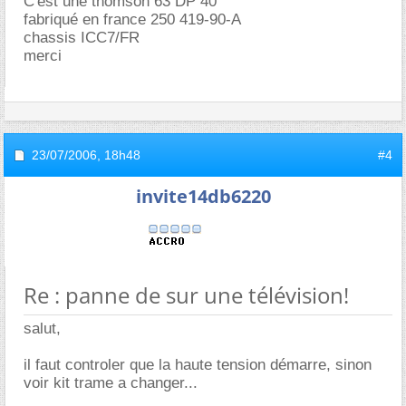
C'est une thomson 63 DP 40
fabriqué en france 250 419-90-A
chassis ICC7/FR
merci
23/07/2006,
18h48
#4
invite14db6220
Re : panne de sur une télévision!
salut,
il faut controler que la haute tension démarre, sinon
voir kit trame a changer...