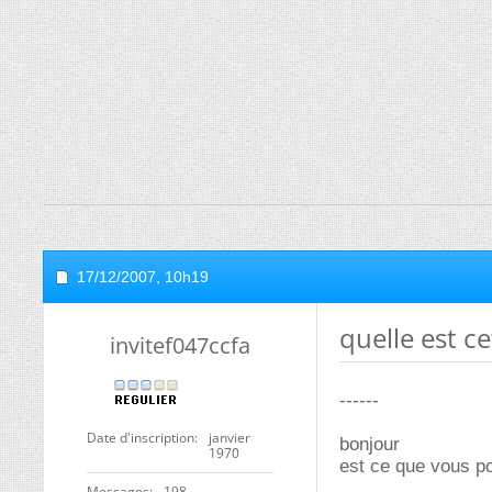
17/12/2007,
10h19
quelle est ce
invitef047ccfa
------
Date d'inscription
janvier
bonjour
1970
est ce que vous po
Messages
198