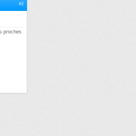
#2
es proches