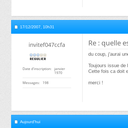
17/12/2007,
10h31
Re : quelle e
invitef047ccfa
du coup, j'aurai un
Toujours issue de 
Date d'inscription
janvier
Cette fois ca doit 
1970
merci !
Messages
198
Aujourd'hui