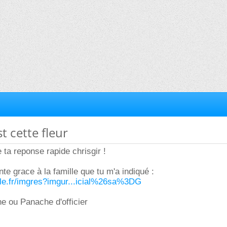
st cette fleur
ta reponse rapide chrisgir !
ante grace à la famille que tu m'a indiqué :
gle.fr/imgres?imgur...icial%26sa%3DG
e ou Panache d'officier