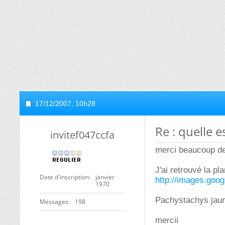
17/12/2007,
10h28
Re : quelle e
invitef047ccfa
merci beaucoup de 
J'ai retrouvé la pl
Date d'inscription
janvier
http://images.goo
1970
Pachystachys jaun
Messages
198
mercii