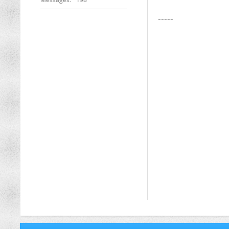
-----