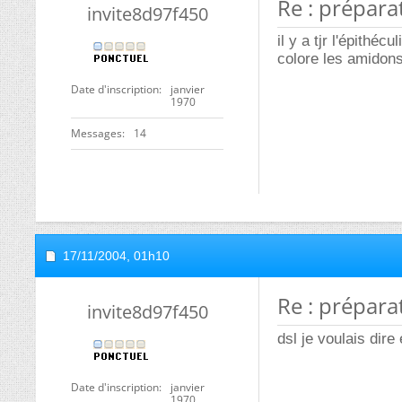
Re : prépar
invite8d97f450
il y a tjr l'épithé
colore les amidons
Date d'inscription
janvier
1970
Messages
14
17/11/2004,
01h10
Re : prépar
invite8d97f450
dsl je voulais dire
Date d'inscription
janvier
1970