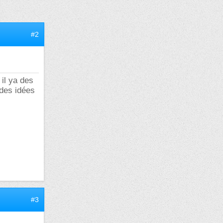
#2
 il ya des
 des idées
#3