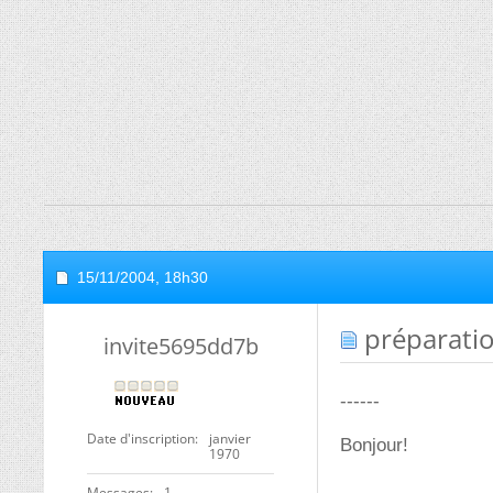
15/11/2004,
18h30
préparatio
invite5695dd7b
------
Date d'inscription
janvier
Bonjour!
1970
Messages
1