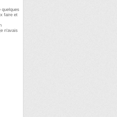
e quelques
x faire et
n
e n'avais