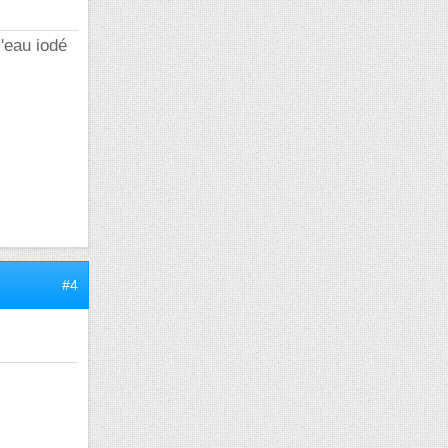
l'eau iodé
#4