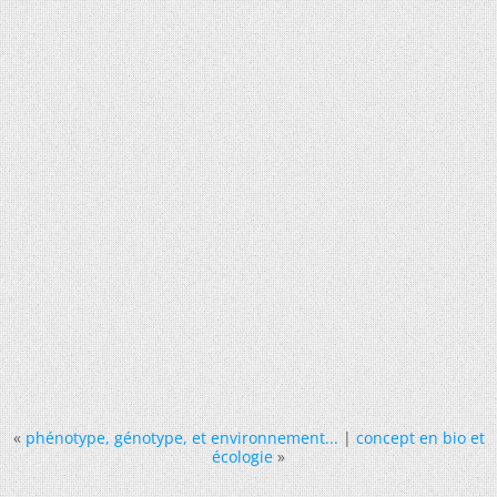
«
phénotype, génotype, et environnement...
|
concept en bio et
écologie
»