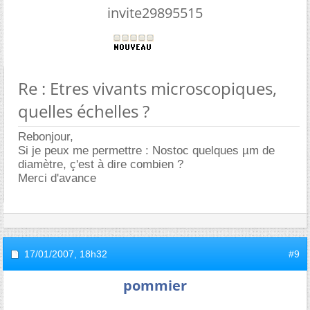
invite29895515
Re : Etres vivants microscopiques,
quelles échelles ?
Rebonjour,
Si je peux me permettre : Nostoc quelques µm de
diamètre, ç'est à dire combien ?
Merci d'avance
17/01/2007,
18h32
#9
pommier