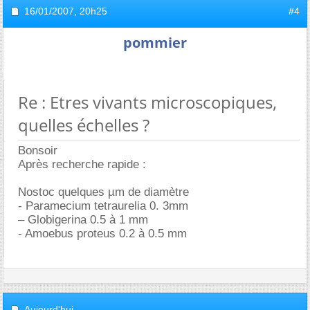
16/01/2007,
20h25
#4
pommier
Re : Etres vivants microscopiques,
quelles échelles ?
Bonsoir
Après recherche rapide :
Nostoc quelques µm de diamètre
- Paramecium tetraurelia 0. 3mm
– Globigerina 0.5 à 1 mm
- Amoebus proteus 0.2 à 0.5 mm
Aujourd'hui