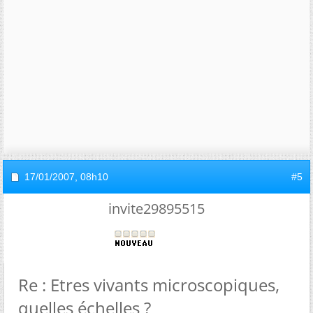
17/01/2007,
08h10
#5
invite29895515
Re : Etres vivants microscopiques,
quelles échelles ?