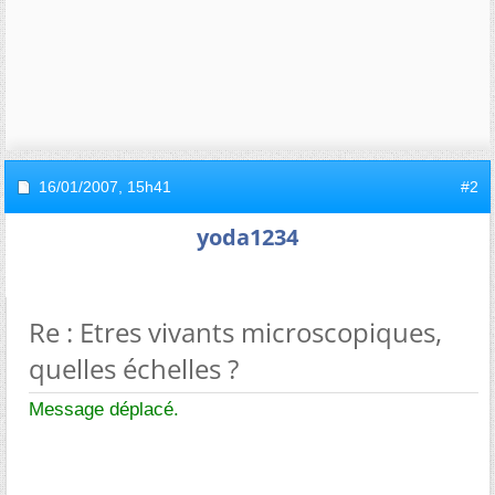
16/01/2007,
15h41
#2
yoda1234
Re : Etres vivants microscopiques,
quelles échelles ?
Message déplacé.