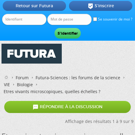
Retour sur Futura
S'inscrire

Se souvenir de moi ?
Forum
Futura-Sciences : les forums de la science
VIE
Biologie
Etres vivants microscopiques, quelles échelles ?

RÉPONDRE À LA DISCUSSION
Affichage des résultats 1 à 9 sur 9