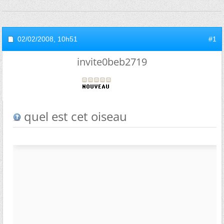
02/02/2008,
10h51
#1
invite0beb2719
quel est cet oiseau