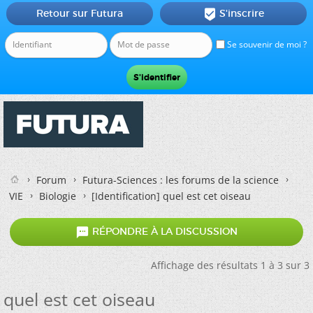
Retour sur Futura
S'inscrire

Se souvenir de moi ?
Forum
Futura-Sciences : les forums de la science
VIE
Biologie
[Identification]
quel est cet oiseau

RÉPONDRE À LA DISCUSSION
Affichage des résultats 1 à 3 sur 3
quel est cet oiseau